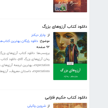
دانلود کتاب آرزوهای بزرگ
از:
چارلز دیکنز
موضوع:
دانلود رایگان بهترین کتاب‌
۹۲ صفحه
برچسب‌ها:
دانلود کتاب آرزوهای بزرگ
رمان آرزوهای بزرگ pdf
،
دانلود کتاب great expectations
expectation
،
بهترین ترجمه آرزوهای ب
expectations
،
داستان معروف
،
آرزوها
دانلود کتاب حکیم فارابی
از:
شروین وکیلی