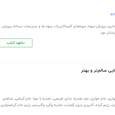
ری
داری
،
پرورش میوه
،
میوه‌های کلیماکتریک
،
میوه ها و سبزیجات بیدانه
،
پرورش
ختان موز
دانلود کتاب
یی سالم‌تر و بهتر
واری
،
خام خواری
،
علم تغذیه
،
غذای طبیعی
،
تغذیه با مواد خام گیاهی
،
غذاهای
ر
،
رژیم گیاه
،
آشپزی بدون گوشت
،
تغذیه وگن
،
وگنیسم
،
رژیم خام گیاهخواری