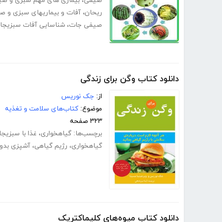
صیفی
،
بیماری های مهم سبزی و ص
ریحان
،
آفات و بیماریهای سبزی و ص
صیفی جات
،
شناسایی آفات سبزیجا
دانلود کتاب وگن برای زندگی
از:
جک نوریس
موضوع:
کتاب‌های سلامت و تغذیه
۳۲۳ صفحه
برچسب‌ها:
گیاهخواری
،
غذا با سبزیج
گیاهخواری
،
رژیم گیاهی
،
آشپزی بدو
دانلود کتاب میوه‌های کلیماکتریک