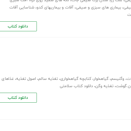
یفی
،
علت زرد شدن برگ صیفی جات
،
لکه های سفید روی تره
،
آفت سبزی
یفی
،
بیماری های سبزی و صیفی
،
آفات و بیماریهای کدو
،
شناسایی آفات
ت
دانلود کتاب
ات
،
وگنیسم
،
گیاهخوار
،
کتابچه گیاهخواری
،
تغذیه سالم
،
اصول تغذیه
،
غذاهای
ن گوشت
،
تغذیه وگن
،
دانلود کتاب سلامتی
دانلود کتاب