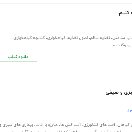
تاب سلامتی
،
تغذیه سالم
،
اصول تغذیه
،
گیاهخواری
،
کتابچه گیاهخواری
،
ن
،
وگنیسم
دانلود کتاب
سبزی و صیفی
ری
 گیاهان
،
آفت های کشاورزی
،
آفت کش ها
،
مبارزه با افات
،
بیماری های سبزی و