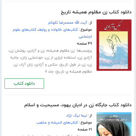
دانلود کتاب زن مظلوم همیشه تاریخ
از:
آیت الله محمدرضا نکونام
موضوع:
کتاب‌های خانواده و روابط
،
کتاب‌های علوم
اجتماعی
۴۹ صفحه
برچسب‌ها:
،
،
،
زن مظلوم همیشه
زن و آزادی
پوشش زن
،
،
،
آزادی زن
استفاده ابزاری از زن
خودنمایی زنان
جاذبه
،
،
،
،
زن
زن در طول تاریخ
سکس و آزادی
زنان آزاد
زن
،
مظلوم همیشه ی تاریخ
جلد 4
دانلود کتاب
دانلود کتاب جایگاه زن در ادیان یهود، مسیحیت و اسلام
از:
نیما نیک نژاد
موضوع:
کتاب‌های اندیشه و مذهب
۲۱ صفحه