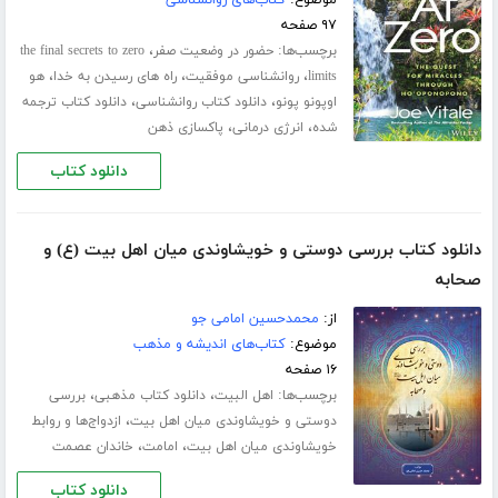
موضوع:
کتاب‌های روانشناسی
۹۷ صفحه
برچسب‌ها:
،
حضور در وضعیت صفر
the final secrets to zero
،
،
،
limits
روانشناسی موفقیت
راه های رسیدن به خدا
هو
،
،
اوپونو پونو
دانلود کتاب روانشناسی
دانلود کتاب ترجمه
،
،
شده
انرژی درمانی
پاکسازی ذهن
دانلود کتاب
دانلود کتاب بررسی دوستی و خویشاوندی میان اهل بیت (ع) و
صحابه
از:
محمدحسین امامی جو
موضوع:
کتاب‌های اندیشه و مذهب
۱۶ صفحه
برچسب‌ها:
،
،
اهل البیت
دانلود کتاب مذهبی
بررسی
،
دوستی و خویشاوندی میان اهل بیت
ازدواج‌ها و روابط
،
،
خویشاوندی میان اهل بیت
امامت
خاندان عصمت
دانلود کتاب