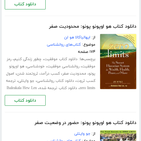
دانلود کتاب
دانلود کتاب هو اوپونو پونو: محدودیت صفر
از:
ایهالیاکالا هو لن
موضوع:
کتاب‌های روانشناسی
۱۷۴ صفحه
برچسب‌ها:
،
،
دانلود کتاب موفقیت
چطور زندگی کنیم
رمز
،
،
،
موفقیت
روانشناسی موفقیت
خودشناسی
هو اوپونو
،
،
،
،
پونو
محدودیت صفر
کسب درآمد
ثروتمند شدن
اصول
،
،
،
کسب ثروت
دانلود کتاب روانشناسی
جو وایتلی
ترجمه
،
،
zero limits
دانلود کتاب ترجمه شده
Ihaleakala Hew Len
دانلود کتاب
دانلود کتاب هو اوپونو پونو: حضور در وضعیت صفر
از:
جو وایتلی