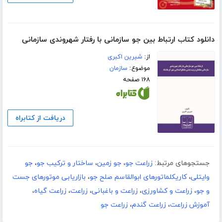
دانلود کتاب ارتباط بین جو سازمانی با رفتار شهروندی سازمانی
از:
شیرین اکبری
موضوع:
سازمان
۱۶۸ صفحه
دریافت از کتابراه
جستجوهای مرتبط:
زراعت جو
،
جو زمین
،
ساختار و ترکیب جو
،
جو
وایتلی
،
کاریکلماتورهای ابوالقاسم صلح جو
،
بازاریابی موتورهای جست
و جو
،
زراعت و کشاورزی
،
زراعت و باغبانی
،
زراعت
،
زراعت گیاه
،
آموزش زراعت
،
زراعت گندم
،
زراعت جو