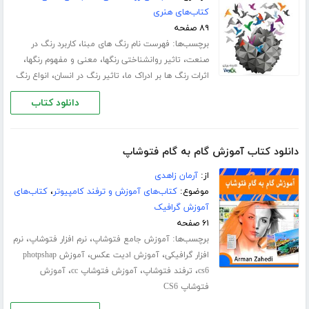
کتاب‌های هنری
۸۹ صفحه
برچسب‌ها:
،
فهرست نام رنگ های مبنا
کاربرد رنگ در
،
،
،
صنعت
تاثیر روانشناختی رنگها
معنی و مفهوم رنگها
،
،
اثرات رنگ ها بر ادراک ما
تاثیر رنگ در انسان
انواع رنگ
دانلود کتاب
دانلود کتاب آموزش گام به گام فتوشاپ
از:
آرمان زاهدی
موضوع:
کتاب‌های آموزش و ترفند کامپیوتر
،
کتاب‌های
آموزش گرافیک
۶۱ صفحه
برچسب‌ها:
،
،
آموزش جامع فتوشاپ
نرم افزار فتوشاپ
نرم
،
،
افزار گرافیکی
آموزش ادیت عکس
آموزش photpshap
،
،
،
cs6
ترفند فتوشاپ
آموزش فتوشاپ cc
آموزش
فتوشاپ CS6