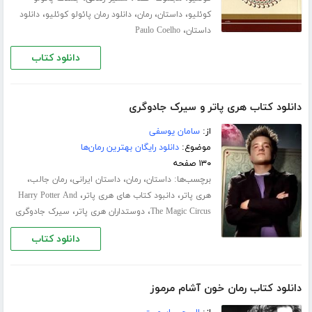
،
،
،
،
کوئلیو
داستان
رمان
دانلود رمان پائولو کوئلیو
دانلود
،
داستان
Paulo Coelho
دانلود کتاب
دانلود کتاب هری پاتر و سیرک جادوگری
از:
سامان یوسفی
موضوع:
دانلود رایگان بهترین رمان‌ها
۱۳۰ صفحه
برچسب‌ها:
،
،
،
،
داستان
رمان
داستان ایرانی
رمان جالب
،
،
هری پاتر
دانبود کتاب های هری پاتر
Harry Potter And
،
،
The Magic Circus
دوستداران هری پاتر
سیرک جادوگری
دانلود کتاب
دانلود کتاب رمان خون آشام مرموز