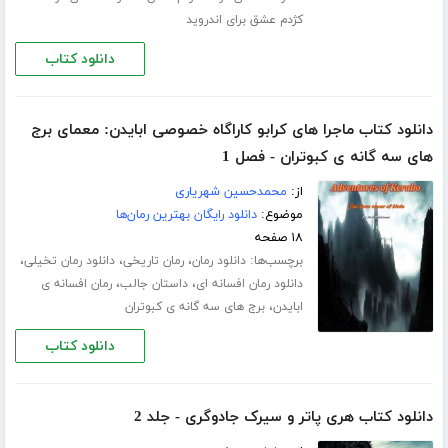
کژدم عشق برای اندروید
دانلود کتاب
دانلود کتاب ماجرا های کرابو کاراگاه خصوصی ابایدن: معمای برج
های سه گانه ی کبوتران - فصل 1
از:
محمدحسین شهریاری
موضوع:
دانلود رایگان بهترین رمان‌ها
۱۸ صفحه
برچسب‌ها:
،
،
،
دانلود رمان
رمان تاریخی
دانلود رمان تخیلی
،
،
دانلود رمان افسانه ای
داستان جالب
رمان افسانه ی
،
ابایدن
برج های سه گانه ی کبوتران
دانلود کتاب
دانلود کتاب هری پاتر و سیرک جادوگری - جلد 2