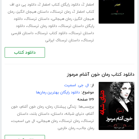
،
،
احضار 2
دانلود رایگان کتاب احضار 2
دانلود پی دی اف
،
،
،
کتاب احضار 2
رمان ترسناک
داستان هیجان انگیز
رمان
،
،
،
هیجان انگیز
رمان هیجانی
داستان ترسناک
دانلود
،
،
رایگان داستان ترسناک
دانلود رمان ترسناک
دانلود
،
،
داستان ترسناک
دانلود کتاب ترسناک
داستان فارسی
،
ترسناک
داستان ترسناک ایرانی
دانلود کتاب
دانلود کتاب رمان خون آشام مرموز
از:
ال. جی. اسمیت
موضوع:
دانلود رایگان بهترین رمان‌ها
۱۲۶ صفحه
برچسب‌ها:
،
،
،
زندگی پیشتاز
رمان
رمان خون آشام
خون
،
،
،
،
آشام
دنیای شبانه
داستان
داستان بلند
داستان
،
،
،
،
ترسناک
رمان ترسناک
رمان هیجانی
ال جی اسمیت
،
رمان جالب
رمان خارجی