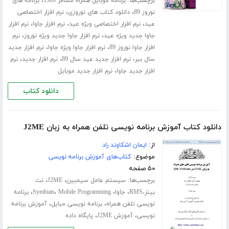
برچسب‌ها:
،
برنامه موبایل همراه مسافر 1389
برنامه های
،
،
نوروز 89
دانلود کتاب های نوروزی
نرم افزار اختصاصی
،
،
،
عید
نرم افزار اختصاصی ویژه عید
نرم افزار جاوا
نرم افزار
،
،
جاوا جدید ویژه عید
نرم افزار جاوا جدید ویژه نوروز
نرم
،
،
افزار جاوا نوروز 89
نرم افزار جاوا ویژه جاوا
نرم افزار جدید
،
،
،
سال ببر
نرم افزار جدید عید سال 89
نرم افزار جدید
نرم
،
افزار جدید جاوا
نرم افزار جدید موبایل
دانلود کتاب
دانلود کتاب آموزش برنامه نویسی تلفن همراه به زبان J2ME
از:
ایمان اشکاوند راد
موضوع:
کتاب‌های آموزش برنامه نویسی
۵۰ صفحه
برچسب‌ها:
،
،
سیستم عامل سیمبین
J2ME
نت
،
،
،
،
بینز،RMS
جاوا
Mobile Programming
Symbian
برنامه
،
،
نویسی تلفن همراه
برنامه نویسی مبایل
آموزش برنامه
،
،
نویسی
آموزش J2ME
پایگاه داده