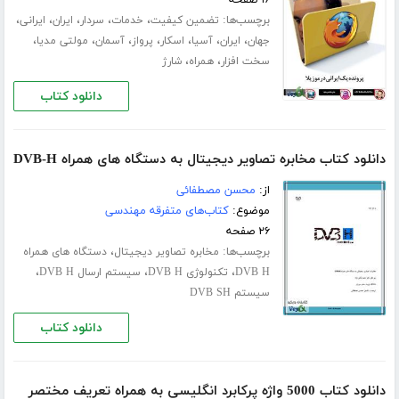
۱۶ صفحه
برچسب‌ها:
،
،
،
،
،
تضمین کیفیت
خدمات
سردار
ایران
ایرانی
،
،
،
،
،
،
،
جهان
ایران
آسیا
اسکار
پرواز
آسمان
مولتی مدیا
،
،
سخت افزار
همراه
شارژ
دانلود کتاب
دانلود کتاب مخابره تصاویر دیجیتال به دستگاه های همراه DVB-H
از:
محسن مصطفائی
موضوع:
کتاب‌های متفرقه مهندسی
۲۶ صفحه
برچسب‌ها:
،
مخابره تصاویر دیجیتال
دستگاه های همراه
،
،
،
DVB H
تکنولوژی DVB H
سیستم ارسال DVB H
سیستم DVB SH
دانلود کتاب
دانلود کتاب 5000 واژه پرکابرد انگلیسی به همراه تعریف مختصر