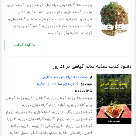
برچسب‌ها:
،
،
،
گیاهخواری
راهنمای گیاهخواری
گیاهخواری
،
،
،
مزایای گیاهخواری
خام خواری
علم تغذیه
غذای
،
،
،
طبیعی
تغذیه با مواد خام گیاهی
غذاهای گیاهخواری
،
،
،
غذا با سبزیجات
گیاهخوار
رژیم گیاه
آشپزی بدون
،
،
گوشت
تغذیه وگن
وگنیسم
دانلود کتاب
دانلود کتاب تغذیه سالم گیاهی در 21 روز
از:
معصومه ابراهیم زاده عطاری
موضوع:
کتاب‌های سلامت و تغذیه
۱۳۵ صفحه
برچسب‌ها:
،
،
رژیم گیاهی
رژیم گیاهی لاغری
رژیم گیاهی
،
،
برای کاهش وزن
فواید رژیم گیاهخواری
رژیم
،
،
گیاهخواری رایگان
در رژیم گیاهخواری چه بخوریم
رژیم
،
،
گیاهخواری سالم
رژیم 21 روزه گیاهخواری
رژیم ۲۱ روزه
،
،
،
گیاهخواری
رژیم لاغری گیاهی 21 روزه
لاغری
برنامه
،
،
لاغری
راهنمای تغذیه سالم
دانلود کتاب اصول تغذیه