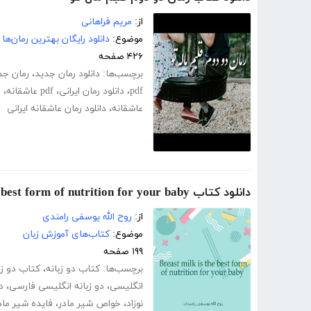
از:
مریم فراهانی
موضوع:
دانلود رایگان بهترین رمان‌ها
۴۲۶ صفحه
برچسب‌ها:
دانلود رمان جدید
،
رمان جد
pdf
،
دانلود رمان ایرانی
،
pdf عاشقانه
،
د
عاشقانه
،
دانلود رمان عاشقانه ایرانی
دانلود کتاب Breast milk is the best form of nutrition for your baby
از:
روح الله یوسفی رامندی
موضوع:
کتاب‌های آموزش زبان
۱۹۹ صفحه
برچسب‌ها:
کتاب دو زبانه
،
کتاب دو زب
انگلیسی
،
دو زبانه انگلیسی فارسی
،
د
نوزاد
،
خواص شیر مادر
،
فایده شیر ماد