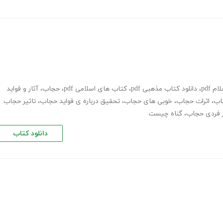
م pdf
،
دانلود کتاب مذهبی pdf
،
کتاب های اسلامی pdf
،
حجاب
،
آثار و فواید
اب
،
اثرات حجاب
،
خوبی های حجاب
،
تحقیق درباره ی فواید حجاب
،
تاثیر حجاب
ر فردی حجاب
،
گناه چیست
دانلود کتاب