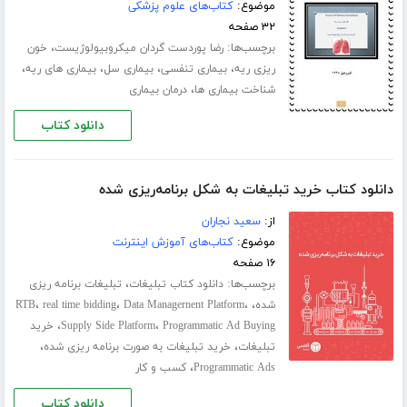
موضوع:
کتاب‌های علوم پزشکی
۳۲ صفحه
برچسب‌ها:
،
رضا پوردست گردان میکروبیولوژیست
خون
،
،
،
،
ریزی ریه
بیماری تنفسی
بیماری سل
بیماری های ریه
،
شناخت بیماری ها
درمان بیماری
دانلود کتاب
دانلود کتاب خرید تبلیغات به شکل برنامه‌ریزی شده
از:
سعید نجاران
موضوع:
کتاب‌های آموزش اینترنت
۱۶ صفحه
برچسب‌ها:
،
دانلود کتاب تبلیغات
تبلیغات برنامه ریزی
،
،
،
،
شده
Data Managernent Platform
real time bidding
RTB
،
،
Programmatic Ad Buying
Supply Side Platform
خرید
،
،
تبلیغات
خرید تبلیغات به صورت برنامه ریزی شده
،
Programmatic Ads
کسب و کار
دانلود کتاب