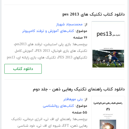
دانلود کتاب تکنیک های pes 2013
از:
محمدسجاد شهباز
موضوع:
کتاب‌های آموزش و ترفند کامپیوتر
۶۶ صفحه
برچسب‌ها:
،
،
بازی پلی استیشن
ترفند های pes2013
،
،
تکنیک های بازی فوتبال
PES 2013
آموزش کامل
،
،
،
تکنیکهای PES 2013
تکنیک های
بازی رایانه ای
pes13
دانلود کتاب
دانلود کتاب راهنمای تکنیک رهایی ذهن - جلد دوم
از:
بتی مورهافتر
موضوع:
کتاب‌های روانشناسی
۵۵ صفحه
برچسب‌ها:
،
،
راهنمای ای اف تی
انرژی درمانی
تکنیک
،
،
،
رهایی ذهن
EFT
شیوه ای اف تی
خود شناسی