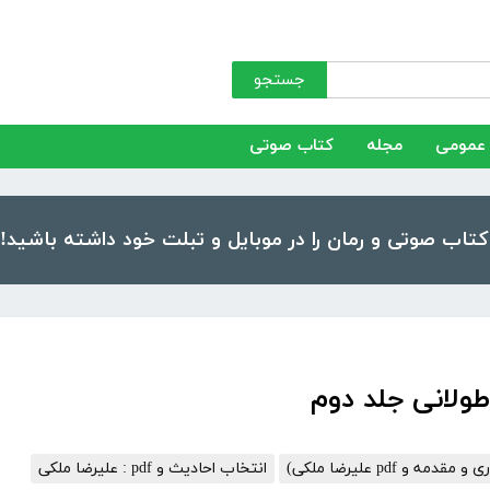
جستجو
عمومی
مجله
کتاب صوتی
ه و pdf علیرضا ملکی)
انتخاب احادیث و pdf : علیرضا ملکی