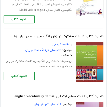
،
،
انگلیسی
آموزش فعل در انگلیسی
افعال کمکی در
،
،
انگلیسی
افعال مدال
Modal verb in english
دانلود کتاب
دانلود کتاب کلمات مشترک در زبان انگلیسی و سایر زبان ها
از:
قاسم کریمی
موضوع:
کتاب‌های فرهنگ لغت و زبان
۱۷ صفحه
برچسب‌ها:
،
کلمات زبان انگلیسی
کلمات مشترک در زبان
،
ها
common words in english
دانلود کتاب
دانلود کتاب لغات سطح ابتدایی english vocabulary in use
موضوع:
کتاب‌های آموزش زبان