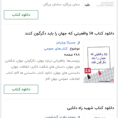
،
سخن بزرگان
سخنان بزرگان
دانلود کتاب
دانلود کتاب 50 واقعیتی که جهان را باید دگرگون کنند
از:
جسیکا ویلیامز
موضوع:
کتاب‌های عمومی
۲۸۸ صفحه
برچسب‌ها:
،
،
واقعیاتی درباره جهان
دگرگونی جهان
شگفتی
،
،
،
های جهان
داستان های شگفت انگیز
اتفاقات جهان
،
،
دانستنی های جهان
دانلود کتاب دانستنی ها pdf
کتاب
اطلاعات عمومی جهان pdf
دانلود کتاب
دانلود کتاب شهید راه دانایی
از:
محمد نظری گندشمین