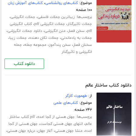
موضوع:
کتاب‌های روانشناسی
،
کتاب‌های آموزش زبان
۱۰۰ صفحه
برچسب‌ها:
،
،
زیباترین جملات فلسفی
جملات انگیزشی
،
،
جملات تاثیرگذار
جملات انگیزشی pdf
کتاب انگیزشی
،
،
،
،
pdf
سخن قصار
متن انگیزشی
دانلود جملات انگیزشی
،
،
،
جملات به یادماندنی
جملات تکان دهنده
جملات زیبا
،
،
،
سخنان قصار
سخن پندآموز
مجموعه جمله
جمله
انگیزشی و تاثیرگذار
دانلود کتاب
دانلود کتاب ساختار عالم
از:
طهمورث کارگر
موضوع:
کتاب‌های علمی
۲۴۲ صفحه
برچسب‌ها:
،
جهان هستی از کجا امده
pdf کتاب ساختار
،
،
عالم
انتهای جهان هستی کجاست
جهان هستی از کجا
،
،
،
،
امده
منشا جهان هستی
آغاز جهان
درباره جهان هستی