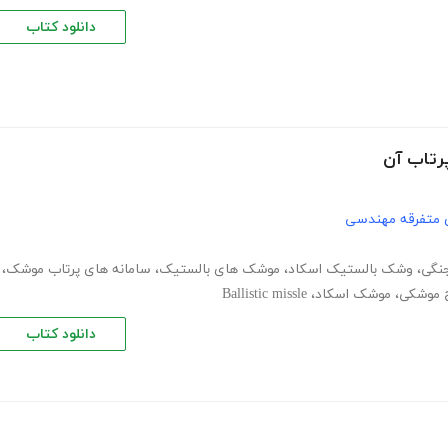
دانلود کتاب
رتاب آن
 متفرقه مهندسی
جنگی
،
وشک بالستیک اسکاد
،
موشک های بالستیک
،
سامانه های پرتاب موشک
،
 موشکی
،
موشک اسکاد
،
Ballistic missle
دانلود کتاب