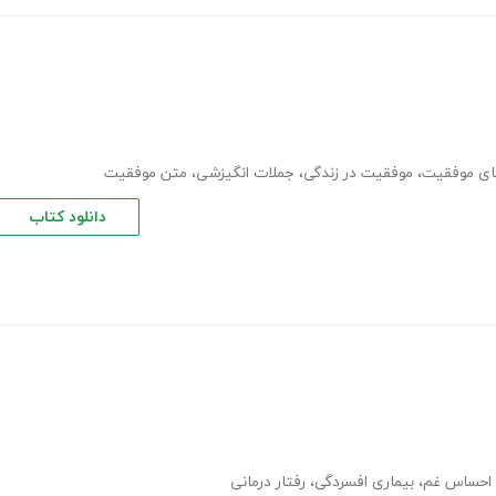
های موفقیت
،
موفقیت در زندگی
،
جملات انگیزشی
،
متن موفقیت
دانلود کتاب
احساس غم
،
بیماری افسردگی
،
رفتار درمانی