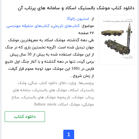
دانلود کتاب موشک بالستیک اسکاد و سامانه های پرتاب آن
از:
استیون زالوگا
موضوع:
کتاب‌های تاریخی
،
کتاب‌های متفرقه مهندسی
۶۷ صفحه
طی دهه گذشته، موشک اسکاد به معروفترین موشک
جهان تبدیل شده است. اگرچه نخستین باری که در جنگ
از این موشک استفاده شده به بیش از 30 سال پیش
برمی گردد، تنها در دهه گذشته و با آغاز جنگ اول خلیج
فارس در 1991 این موشک مورد توجه عموم قرار گرفت.
از زمان شروع...
برچسب‌ها:
،
،
وزارت دفاع
دانلود کتاب جنگی
وشک
،
،
بالستیک اسکاد
موشک های بالستیک
سامانه های
،
،
پرتاب موشک
تاریخچه موشک های بالستیک
سلاح
،
،
موشکی
موشک اسکاد
Ballistic missle
دانلود کتاب
1