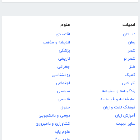
ادبیات
علوم
داستان
اقتصادی
رمان
اندیشه و مذهب
شعر
پزشکی
شعر نو
تاریخی
طنز
جغرافی
کمیک
روانشناسی
نثر ادبی
اجتماعی
زندگینامه و سفرنامه
سیاسی
نمایشنامه و فیلمنامه
فلسفی
فرهنگ لغت و زبان
حقوق
آموزش زبان
درسی و دانشجویی
سایر ادبیات
کشاورزی و دامپروری
علوم پایه