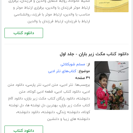
،
،
محیط خانواده
روابط متقابل والدین و فرزندان
برقراری
،
ارتباط موثر فرزندان با والدین
برقراری ارتباط موثر و
،
،
مناسب با والدین
ارتباط موثر با فرزند
روانشناسی
،
ارتباط با فرزندان
ارتباط فرزندان با والدین
دانلود کتاب
دانلود کتاب مکث زیر باران - جلد اول
از:
مسلم شوبکلائی
موضوع:
کتاب‌های نثر ادبی
۴۹ صفحه
برچسب‌ها:
،
،
،
نثر ادبی
متن ادبی
نثر پارسی
دانلود متن
،
،
،
ادبی
دانلود کتاب ادبی
قطعه ادبی کوتاه
متن
،
،
دلنوشته
دانلود رایگان کتاب مکث زیر باران
دانلود pdf
،
،
کتاب مکث زیر باران
بهترین دل نوشته ها
دل نوشته
،
،
،
،
کوتاه
دلنوشته زندگی
دلنوشته
دانلود دلنوشته
دلنوشته های زیبا و دلنشین
دانلود کتاب