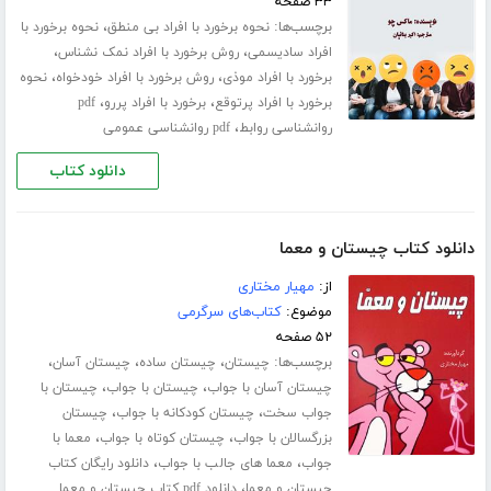
۳۳ صفحه
برچسب‌ها:
،
نحوه برخورد با افراد بی منطق
نحوه برخورد با
،
،
افراد سادیسمی
روش برخورد با افراد نمک نشناس
،
،
برخورد با افراد موذی
روش برخورد با افراد خودخواه
نحوه
،
،
برخورد با افراد پرتوقع
برخورد با افراد پررو
pdf
،
روانشناسی روابط
pdf روانشناسی عمومی
دانلود کتاب
دانلود کتاب چیستان و معما
از:
مهیار مختاری
موضوع:
کتاب‌های سرگرمی
۵۲ صفحه
برچسب‌ها:
،
،
،
چیستان
چیستان ساده
چیستان آسان
،
،
چیستان آسان با جواب
چیستان با جواب
چیستان با
،
،
جواب سخت
چیستان کودکانه با جواب
چیستان
،
،
بزرگسالان با جواب
چیستان کوتاه با جواب
معما با
،
،
جواب
معما های جالب با جواب
دانلود رایگان کتاب
،
چیستان و معما
دانلود pdf کتاب چیستان و معما