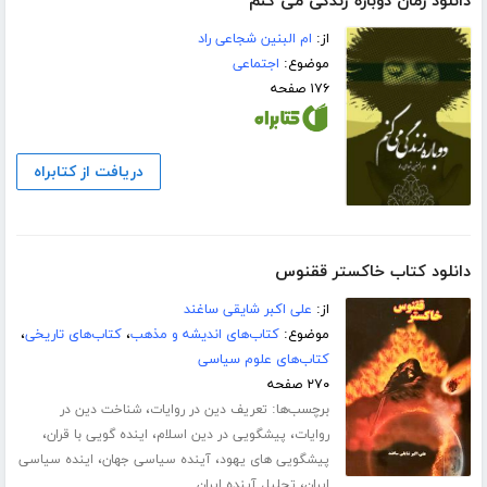
دانلود رمان دوباره زندگی می کنم
از:
ام البنین شجاعی راد
موضوع:
اجتماعی
۱۷۶ صفحه
دریافت از کتابراه
دانلود کتاب خاکستر ققنوس
از:
علی اکبر شایقی ساغند
موضوع:
کتاب‌های اندیشه و مذهب
،
کتاب‌های تاریخی
،
کتاب‌های علوم سیاسی
۲۷۰ صفحه
برچسب‌ها:
،
تعریف دین در روایات
شناخت دین در
،
،
،
روایات
پیشگویی در دین اسلام
اینده گویی با قران
،
،
پیشگویی های یهود
آینده سیاسی جهان
اینده سیاسی
،
ایران
تحلیل آینده ایران