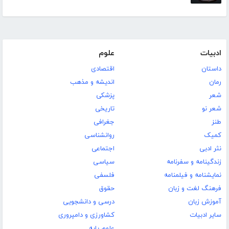
ادبیات
علوم
داستان
اقتصادی
رمان
اندیشه و مذهب
شعر
پزشکی
شعر نو
تاریخی
طنز
جغرافی
کمیک
روانشناسی
نثر ادبی
اجتماعی
زندگینامه و سفرنامه
سیاسی
نمایشنامه و فیلمنامه
فلسفی
فرهنگ لغت و زبان
حقوق
آموزش زبان
درسی و دانشجویی
سایر ادبیات
کشاورزی و دامپروری
علوم پایه