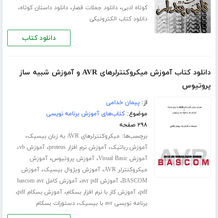
،
،
،
کوتاه ادبی
دانلود جملات قصار
دانلود داستان کوتاه
دانلود کتاب الکترونیکی
دانلود کتاب
دانلود کتاب آموزش میکروکنترلرهای AVR و آموزش شبیه ساز
پروتیوس
از:
پیمان خدامی
موضوع:
کتاب‌های آموزش برنامه نویسی
۲۹۸ صفحه
برچسب‌ها:
،
میکروکنترلرهای AVR به زبان بیسیک
،
،
،
آموزش رباتیک
آموزش نرم افزار proteus
آموزش vb
،
،
آموزش Visual Basic
آموزش پروتیوس
آموزش
،
،
میکروکنترلر AVR
آموزش ویژوال بیسیک
آموزش
،
،
BASCOM
آموزش avr pdf
آموزش کامل bascom avr
،
،
،
pdf
آموزش کار با نرم افزار بسکام
آموزش بسکام pdf
،
برنامه نویسی avr با بیسیک
دستورات بسکام