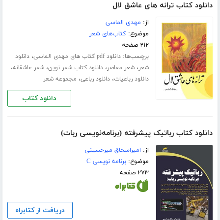
دانلود کتاب ترانه های عاشق لال
از:
مهدی الماسی
موضوع:
کتاب‌های شعر
۲۱۲ صفحه
برچسب‌ها:
،
دانلود pdf کتاب های مهدی الماسی
دانلود
،
،
،
،
شعر
شعر معاصر
دانلود کتاب شعر نوین
شعر عاشقانه
،
،
دانلود رباعیات
دانلود رباعی
مجموعه شعر
دانلود کتاب
دانلود کتاب رباتیک پیشرفته (برنامه‌نویسی ربات)
از:
امیراسحاق میرحسینی
موضوع:
برنامه نویسی C
۲۷۳ صفحه
دریافت از کتابراه