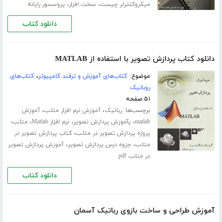
،
،
میکروکنترلر چیست
سخت افزار
پروسسور رایانه
دانلود کتاب
دانلود کتاب پردازش تصویر با استفاده از MATLAB
موضوع:
کتاب‌های آموزش و ترفند کامپیوتر
،
کتاب‌های
روباتیک
۵۱ صفحه
برچسب‌ها:
،
،
رباتیک
آموزش نرم افزار متلب
آموزش
،
،
،
،
matlab
پآموزش پردازش تصویر
نرم افزار Matlab
متلب
،
پروژه پردازش تصویر در متلب
کتاب پردازش تصویر در
،
،
متلب
جزوه درس پردازش تصویر
آموزش پردازش تصویر
در متلب pdf
دانلود کتاب
آموزش طراحی و ساخت بازوی رباتیک آسمان