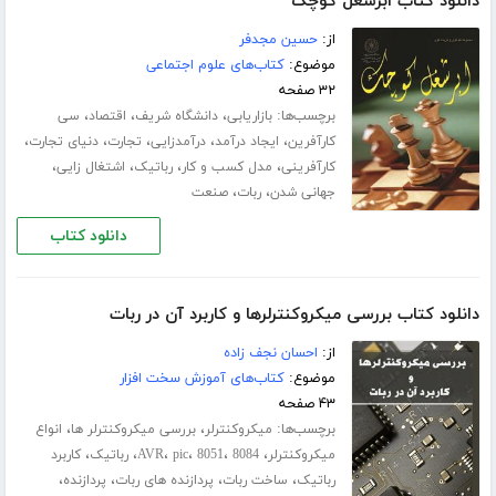
دانلود کتاب ابرشغل کوچک
از:
حسین مجدفر
موضوع:
کتاب‌های علوم اجتماعی
۳۲ صفحه
برچسب‌ها:
،
،
،
بازاریابی
دانشگاه شریف
اقتصاد
سی
،
،
،
،
،
کارآفرین
ایجاد درآمد
درآمدزایی
تجارت
دنیای تجارت
،
،
،
،
کارآفرینی
مدل کسب و کار
رباتیک
اشتغال زایی
،
،
جهانی شدن
ربات
صنعت
دانلود کتاب
دانلود کتاب بررسی میکروکنترلرها و کاربرد آن در ربات
از:
احسان نجف زاده
موضوع:
کتاب‌های آموزش سخت افزار
۴۳ صفحه
برچسب‌ها:
،
،
میکروکنترلر
بررسی میکروکنترلر ها
انواع
،
،
،
،
،
،
میکروکنترلر
8084
8051
pic
AVR
رباتیک
کاربرد
،
،
،
،
رباتیک
ساخت ربات
پردازنده های ربات
پردازنده