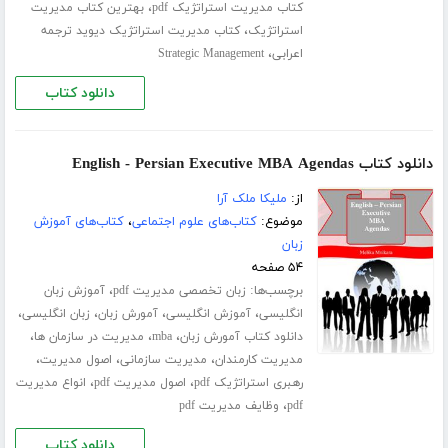
،
کتاب مدیریت استراتژیک pdf
بهترین کتاب مدیریت
،
استراتژیک
کتاب مدیریت استراتژیک دیوید ترجمه
،
اعرابی
Strategic Management
دانلود کتاب
دانلود کتاب English - Persian Executive MBA Agendas
از:
ملیکا ملک آرا
موضوع:
کتاب‌های علوم اجتماعی
،
کتاب‌های آموزش
زبان
۵۴ صفحه
برچسب‌ها:
،
زبان تخصصی مدیریت pdf
آموزش زبان
،
،
،
،
انگلیسی
آموزش انگلیسی
آمورش زبان
زبان انگلیسی
،
،
،
دانلود کتاب آمورش زبان
mba
مدیریت در سازمان ها
،
،
،
مدیریت کارمندان
مدیریت سازمانی
اصول مدیریت
،
،
رهبری استراتژیک pdf
اصول مدیریت pdf
انواع مدیریت
،
pdf
وظایف مدیریت pdf
دانلود کتاب