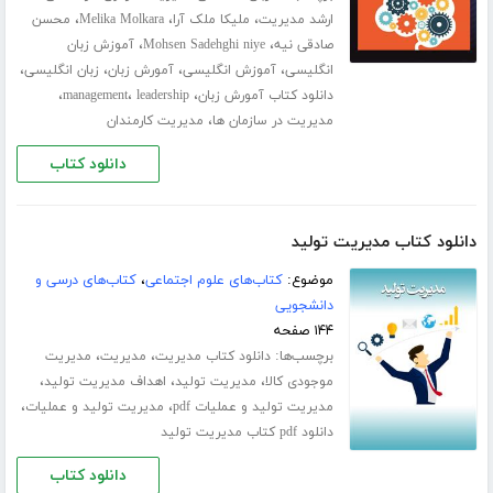
،
،
،
ارشد مدیریت
ملیکا ملک آرا
Melika Molkara
محسن
،
،
صادقی نیه
Mohsen Sadehghi niye
آموزش زبان
،
،
،
،
انگلیسی
آموزش انگلیسی
آمورش زبان
زبان انگلیسی
،
،
،
دانلود کتاب آمورش زبان
leadership
management
،
مدیریت در سازمان ها
مدیریت کارمندان
دانلود کتاب
دانلود کتاب مدیریت تولید
موضوع:
کتاب‌های علوم اجتماعی
،
کتاب‌های درسی و
دانشجویی
۱۴۴ صفحه
برچسب‌ها:
،
،
دانلود کتاب مدیریت
مدیریت
مدیریت
،
،
،
موجودی کالا
مدیریت تولید
اهداف مدیریت تولید
،
،
مدیریت تولید و عملیات pdf
مدیریت تولید و عملیات
دانلود pdf کتاب مدیریت تولید
دانلود کتاب