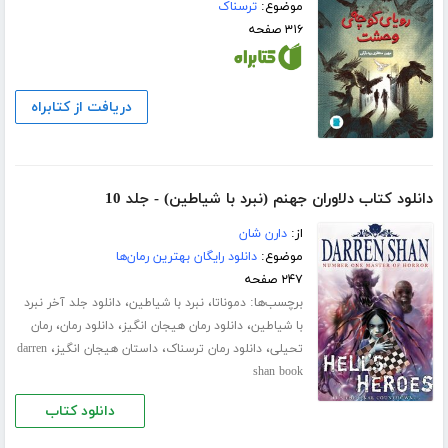
موضوع:
ترسناک
۳۱۶ صفحه
دریافت از کتابراه
دانلود کتاب دلاوران جهنم (نبرد با شیاطین) - جلد 10
از:
دارن شان
موضوع:
دانلود رایگان بهترین رمان‌ها
۲۴۷ صفحه
برچسب‌ها:
،
،
دموناتا
نبرد با شیاطین
دانلود جلد آخر نبرد
،
،
،
با شیاطین
دانلود رمان هیجان انگیز
دانلود رمان
رمان
،
،
،
تحیلی
دانلود رمان ترسناک
داستان هیجان انگیز
darren
shan book
دانلود کتاب