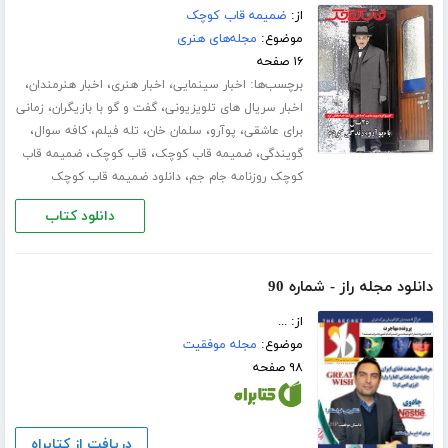
از:
ضمیمه قاب کوچک
موضوع:
مجله‌های هنری
۱۶ صفحه
برچسب‌ها:
،
،
،
اخبار سینمایی
اخبار هنری
اخبار هنرمندان
،
،
اخبار سریال های تلویزیونی
گفت و گو با بازیگران
زمانی
،
،
،
،
،
برای عاشقی
پوآرو
سلمان خان
تله فیلم
کافه سوال
،
،
،
گویندگی
ضمیمه قاب کوچک
قاب کوچک
ضمیمه قاب
،
کوچک روزنامه جام جم
دانلود ضمیمه قاب کوچک
دانلود کتاب
دانلود مجله راز - شماره 90
از: ...
موضوع:
مجله موفقیت
۹۸ صفحه
دریافت از کتابراه