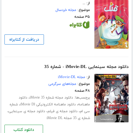
از: ...
موضوع:
مجله خردسال
۳۵ صفحه
دریافت از کتابراه
دانلود مجله سینمایی iMovie-DL - شماره 35
از:
مجله iMovie-DL
موضوع:
مجله‌های سرگرمی
۴۸ صفحه
برچسب‌ها:
،
دانلود مجله شماره 35 iMovie
دانلود
،
،
ماهنامه
دانلود ماهنامه الکترونیکی iMovie Dl
شماره
،
،
،
سی ام
دانلود مجله ی فیلم
دانلود مجله ی سینمایی
شماره ی 35 مجله iMovie DL
دانلود کتاب