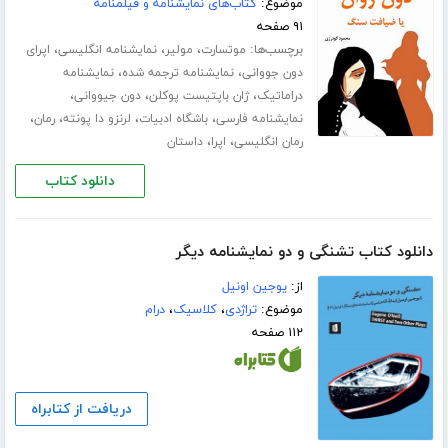
موضوع:
کتاب‌های نمایشنامه و فیلمنامه
۹۱ صفحه
برچسب‌ها:
،
،
،
موتسارت
مولیر
نمایشنامه انگلیسی
اپرای
،
،
دون جووانی
نمایشنامه ترجمه شده
نمایشنامه
،
،
،
دراماتیک
ژان باپتیست پوکلن
دون جیووانی
،
،
،
،
نمایشنامه فارسی
باشگاه ادبیات
لرنزو دا پونته
رمان
،
،
رمان انگلیسی
اپرا
داستان
دانلود کتاب
دانلود کتاب تشنگی و دو نمایشنامه دیگر
از:
یوجین اونیل
موضوع:
تراژدی
،
کلاسیک
،
درام
۱۱۲ صفحه
دریافت از کتابراه