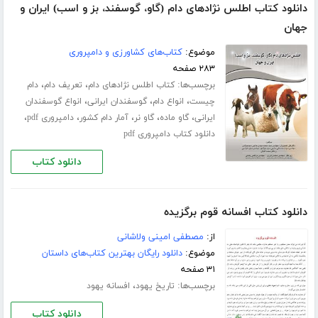
دانلود کتاب اطلس نژادهای دام (گاو، گوسفند، بز و اسب) ایران و
جهان
موضوع:
کتاب‌های کشاورزی و دامپروری
۲۸۳ صفحه
برچسب‌ها:
،
،
کتاب اطلس نژادهای دام
تعریف دام
دام
،
،
،
چیست
انواع دام
گوسفندان ایرانی
انواع گوسفندان
،
،
،
،
،
ایرانی
گاو ماده
گاو نر
آمار دام کشور
دامپروری pdf
دانلود کتاب دامپروری pdf
دانلود کتاب
دانلود کتاب افسانه قوم برگزیده
از:
مصطفی امینی ولاشانی
موضوع:
دانلود رایگان بهترین کتاب‌های داستان
۳۱ صفحه
برچسب‌ها:
،
تاریخ یهود
افسانه یهود
دانلود کتاب