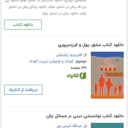
،
،
اجتماعی ایرانی
دانلود pdf رمان در تمنای توام
دانلود پی
،
دی اف رمان در تمنای توام
دانلود رایگان رمان در تمنای
،
توام
دانلود رمان در تمنای توام
دانلود کتاب
دانلود کتاب عشق، پول و فرزند‌پروری
از:
فابریزیو زیلیبوتی
موضوع:
کودک و نوجوان
،
تربیت کودک
۲۶۹ صفحه
دریافت از کتابراه
دانلود کتاب نواندیشی دینی در مسائل زنان
از:
عبدالله امینی پور