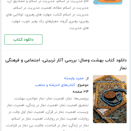
،
،
pdf مدیریت در اسلام
مدیریت در اسلام و مصادیق آن
،
،
مدیریت در اسلام مقاله
اهمیت مدیریت در اسلام
،
،
مدیریت در اسلام کتاب
مهارت های رهبری
توانایی های
،
،
،
رهبری
رهبری گروه
معیارهای یک رهبر خوب
مهارت
های مدیریت
دانلود کتاب
دانلود کتاب بهشت وصال: بررسی آثار تربیتی، اجتماعی و فرهنگی
نماز
از:
حمید وارسته
موضوع:
کتاب‌های اندیشه و مذهب
۲۱۴ صفحه
برچسب‌ها:
،
،
،
،
نماز
اهمیت نماز
نماز خواندن
بهشت
،
،
تحقیق اهمیت نماز
اهمیت نماز در زندگی
اهمیت نماز
،
،
چیست
اهمیت نماز در قرآن
اهمیت نماز اول وقت در
،
،
،
روایات
اهمیت نماز در روایات
اهمیت نماز در اسلام
،
،
،
نماز در زندگی
نماز در قیامت
عاقبت بی نماز در قیامت