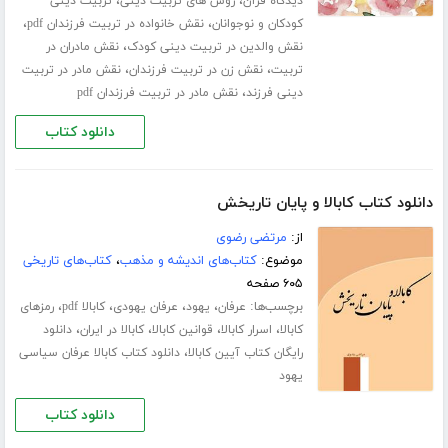
،
،
دیدگاه قرآن
روش های تربیت دینی
تربیت دینی
،
،
کودکان و نوجوانان
نقش خانواده در تربیت فرزندان pdf
،
نقش والدین در تربیت دینی کودک
نقش مادران در
،
،
تربیت
نقش زن در تربیت فرزندان
نقش مادر در تربیت
،
دینی فرزند
نقش مادر در تربیت فرزندان pdf
دانلود کتاب
دانلود کتاب کابالا و پایان تاریخش
از:
مرتضی رضوی
موضوع:
کتاب‌های اندیشه و مذهب
،
کتاب‌های تاریخی
۶۰۵ صفحه
برچسب‌ها:
،
،
،
،
عرفان
یهود
عرفان یهودی
کابالا pdf
رمزهای
،
،
،
،
کابالا
اسرار کابالا
قوانین کابالا
کابالا در ایران
دانلود
،
رایگان کتاب آیین کابالا
دانلود کتاب کابالا عرفان سیاسی
یهود
دانلود کتاب