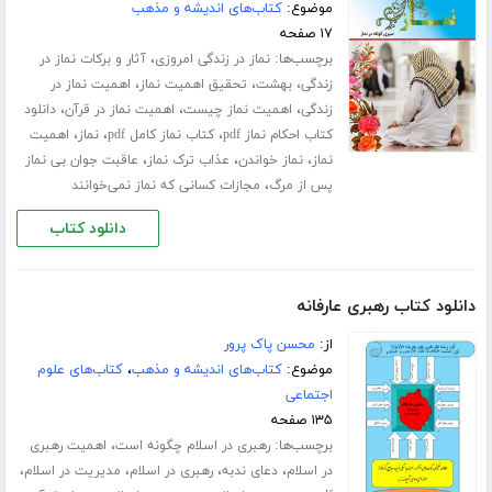
موضوع:
کتاب‌های اندیشه و مذهب
۱۷ صفحه
برچسب‌ها:
،
نماز در زندگی امروزی
آثار و برکات نماز در
،
،
،
زندگی
بهشت
تحقیق اهمیت نماز
اهمیت نماز در
،
،
،
زندگی
اهمیت نماز چیست
اهمیت نماز در قرآن
دانلود
،
،
،
کتاب احکام نماز pdf
کتاب نماز کامل pdf
نماز
اهمیت
،
،
،
نماز
نماز خواندن
عذاب ترک نماز
عاقبت جوان بی نماز
،
پس از مرگ
مجازات کسانی که نماز نمی‌خوانند
دانلود کتاب
دانلود کتاب رهبری عارفانه
از:
محسن پاک پرور
موضوع:
کتاب‌های اندیشه و مذهب
،
کتاب‌های علوم
اجتماعی
۱۳۵ صفحه
برچسب‌ها:
،
رهبری در اسلام چگونه است
اهمیت رهبری
،
،
،
،
در اسلام
دعای ندبه
رهبری در اسلام
مدیریت در اسلام