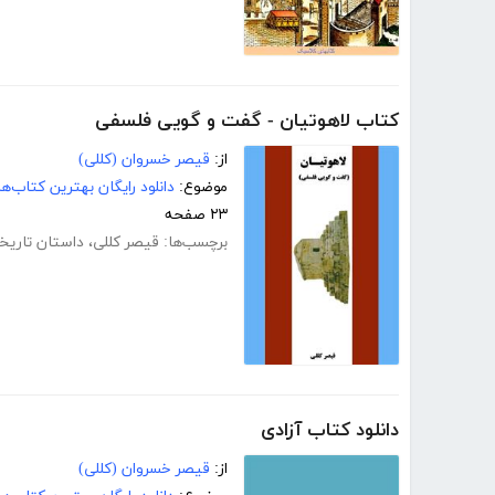
کتاب لاهوتیان - گفت و گویی فلسفی
از:
قیصر خسروان (کللی)
موضوع:
دانلود رایگان بهترین کتاب‌
۲۳ صفحه
برچسب‌ها:
قیصر کللی
،
داستان تاریخ
دانلود کتاب آزادی
از:
قیصر خسروان (کللی)