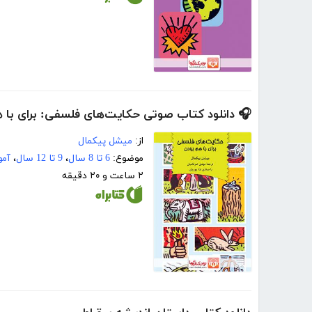
🎧 دانلود کتاب صوتی حکایت‌های فلسفی: برای با 
از:
میشل پیکمال
موضوع:
6 تا 8 سال
،
9 تا 12 سال
،
آمو
۲ ساعت و ۲۰ دقیقه