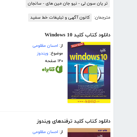
تر یان سون لی - نیو جان مین های - سانجان
مترجمان:
کانون آگهی و تبلیغات خط سفید
دانلود کتاب کلید Windows 10
از:
احسان مظلومی
موضوع:
ویندوز
۱۲۰ صفحه
دانلود کتاب کلید ترفندهای ویندوز
از:
احسان مظلومی