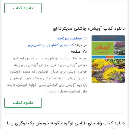
دانلود کتاب
دانلود کتاب آویشن؛ چاشنی مدیترانه‌ای
از:
اسماعیل پورکاظم
موضوع:
کتاب‌های کشاورزی و دامپروری
۱۷۸ صفحه
برچسب‌ها:
،
،
،
آویشن
آویشن چیست
خواص آویشن
،
،
خواص آویشن برای لاغری
خواص آویشن برای ریه
،
،
خواص آویشن برای مردان
آویشن زخم معده
آویشن
،
،
،
کوهی
آویشن عفونت
آویشن و فشار خون
آویشن و
،
،
،
بارداری
آویشن برای گرفتگی بینی
فواید آویشن
فایده
،
های آویشن
مضرات آویشن
دانلود کتاب
دانلود کتاب راهنمای طراحی لوگو؛ چگونه خودمان یک لوگوی زیبا