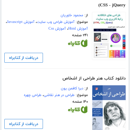
CSS - jQuery)
از:
محمود خاوریان
موضوع:
آموزش طراحی وب سایت
،
آموزش Javascript
،
آموزش Html
،
آموزش Css
۲۴۱ صفحه
دریافت از کتابراه
دانلود کتاب هنر طراحی از اشخاص
از:
دبرا کافمن یون
موضوع:
طراحی در هنر نقاشی
،
طراحی چهره
۱۴۰ صفحه
دریافت از کتابراه