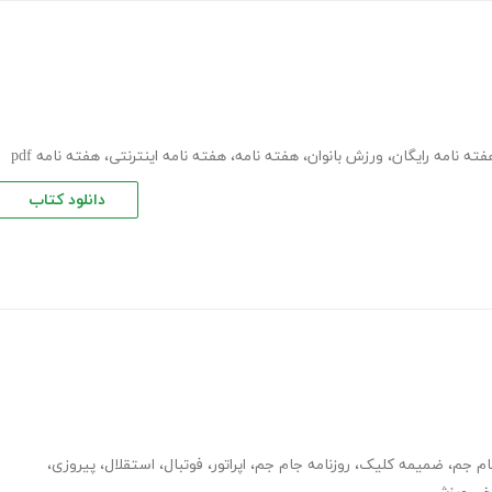
فته نامه رایگان
،
ورزش بانوان
،
هفته نامه
،
هفته نامه اینترنتی
،
هفته نامه pdf
دانلود کتاب
م جم
،
ضمیمه کلیک
،
روزنامه جام جم
،
اپراتور
،
فوتبال
،
استقلال
،
پیروزی
،