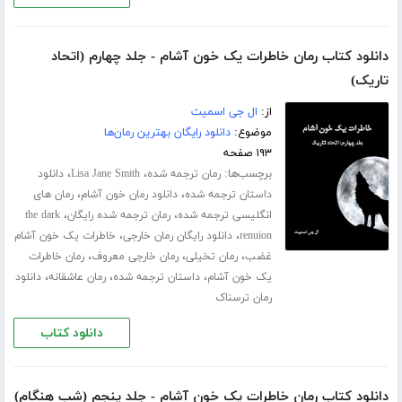
دانلود کتاب رمان خاطرات یک خون آشام - جلد چهارم (اتحاد
تاریک)
از:
ال جی اسمیت
موضوع:
دانلود رایگان بهترین رمان‌ها
۱۹۳ صفحه
برچسب‌ها:
،
،
رمان ترجمه شده
Lisa Jane Smith
دانلود
،
،
داستان ترجمه شده
دانلود رمان خون آشام
رمان های
،
،
انگلیسی ترجمه شده
رمان ترجمه شده رایگان
the dark
،
،
renuion
دانلود رایگان رمان خارجی
خاطرات یک خون آشام
،
،
،
غضب
رمان تخیلی
رمان خارجی معروف
رمان خاطرات
،
،
،
یک خون آشام
داستان ترجمه شده
رمان عاشقانه
دانلود
رمان ترسناک
دانلود کتاب
دانلود کتاب رمان خاطرات یک خون آشام - جلد پنجم (شب هنگام)