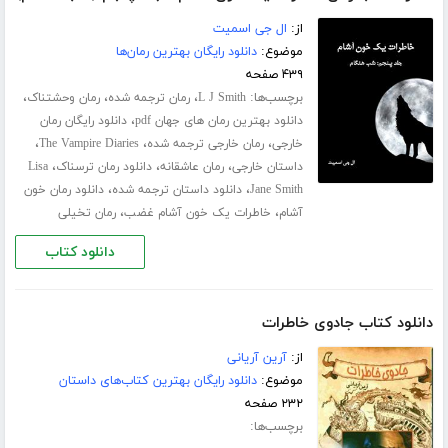
از:
ال جی اسمیت
موضوع:
دانلود رایگان بهترین رمان‌ها
۴۳۹ صفحه
برچسب‌ها:
،
،
،
L J Smith
رمان ترجمه شده
رمان وحشتناک
،
دانلود بهترین رمان های جهان pdf
دانلود رایگان رمان
،
،
،
خارجی
رمان خارجی ترجمه شده
The Vampire Diaries
،
،
،
داستان خارجی
رمان عاشقانه
دانلود رمان ترسناک
Lisa
،
،
Jane Smith
دانلود داستان ترجمه شده
دانلود رمان خون
،
،
آشام
خاطرات یک خون آشام غضب
رمان تخیلی
دانلود کتاب
دانلود کتاب جادوی خاطرات
از:
آرین آریانی
موضوع:
دانلود رایگان بهترین کتاب‌های داستان
۲۳۲ صفحه
برچسب‌ها: