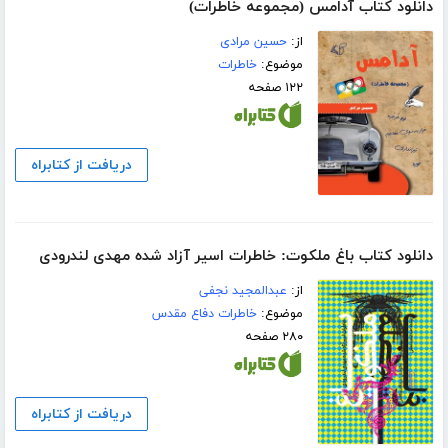
دانلود کتاب آدامس (مجموعه خاطرات)
از:
حسین مرادی
موضوع:
خاطرات
۱۲۲ صفحه
دریافت از کتابراه
دانلود کتاب باغ ملکوت: ﺧﺎﻃﺮﺍﺕ ﺍﺳﻴﺮ ﺁﺯﺍﺩ ﺷﺪﻩ ﻣﻬﺪﯼ ﻟﻨﺪﺭﻭﺩی
از:
عبدالمجید نجفی
موضوع:
خاطرات دفاع مقدس
۲۸۰ صفحه
دریافت از کتابراه