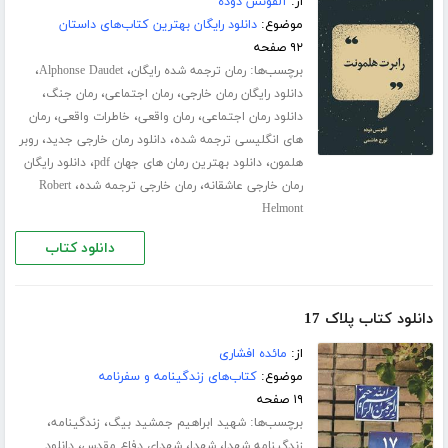
از:
آلفونس دوده
موضوع:
دانلود رایگان بهترین کتاب‌های داستان
۹۲ صفحه
برچسب‌ها:
،
،
رمان ترجمه شده رایگان
Alphonse Daudet
،
،
،
دانلود رایگان رمان خارجی
رمان اجتماعی
رمان جنگ
،
،
،
دانلود رمان اجتماعی
رمان واقعی
خاطرات واقعی
رمان
،
،
های انگلیسی ترجمه شده
دانلود رمان خارجی جدید
روبر
،
،
هلمون
دانلود بهترین رمان های جهان pdf
دانلود رایگان
،
،
رمان خارجی عاشقانه
رمان خارجی ترجمه شده
Robert
Helmont
دانلود کتاب
دانلود کتاب پلاک 17
از:
مائده افشاری
موضوع:
کتاب‌های زندگینامه و سفرنامه
۱۹ صفحه
برچسب‌ها:
،
،
شهید ابراهیم جمشید بیگ
زندگینامه
،
،
،
زندگینامه شهدا
شهدا
شهدای دفاع مقدس
دانلود