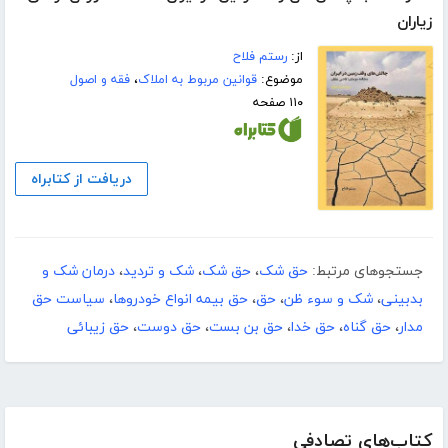
زیاران
از:
رستم فلاح
موضوع:
قوانین مربوط به املاک
،
فقه و اصول
۱۱۰ صفحه
دریافت از کتابراه
جستجوهای مرتبط:
حق شک
،
حق شک
،
شک و تردید
،
درمان شک و
بدبینی
،
شک و سوء ظن
،
حق
،
حق بیمه انواع خودروها
،
سیاست حق
مدار
،
حق گناه
،
حق خدا
،
حق بن بست
،
حق دوست
،
حق زیبائی
کتاب‌های تصادفی