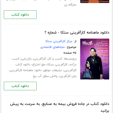
جایگاه زن
دانلود کتاب
دانلود ماهنامه کارآفرینی ستکا - شماره 7
از:
مرکز کارآفرینی ستکا
موضوع:
مجله‌های اقتصادی
۲۵ صفحه
برچسب‌ها:
،
،
،
کسب و کار
کارآفرینی
بازاریابی
کسب
،
،
،
درآمد
کارآفرینی ستکا
حق اختراع
دانلود کتاب
،
،
،
کارآفرینی
تبلیغات موفق
دانلود ماهنامه کارآفرینی
،
زنان کارآفرین
چالش سطل آب یخ
دانلود کتاب
دانلود کتاب در جاده فروش بیمه به صنایع، به سرعت به پیش
برانید