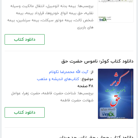
برچسب‌ها:
،
بیمه بدنه اتومبیل
انتقال مالکیت وسیله
،
،
،
نقلیه
حق بیمه انواع خودروها
قرارداد بیمه
بیمه
،
،
،
شخص ثالث
بیمه موتور سیکلت
بیمه سرنشین
بیمه
های باربری
دانلود کتاب
دانلود کتاب کوثر؛ ناموس حضرت حق
از:
آیت الله محمدرضا نکونام
موضوع:
کتاب‌های اندیشه و مذهب
۴۸ صفحه
برچسب‌ها:
،
،
شناخت حضرت فاطمه
حضرت زهرا
عوامل
شهادت حضرت فاطمه
دانلود کتاب
دانلود کتاب حجاب حق زنان، حد مردان