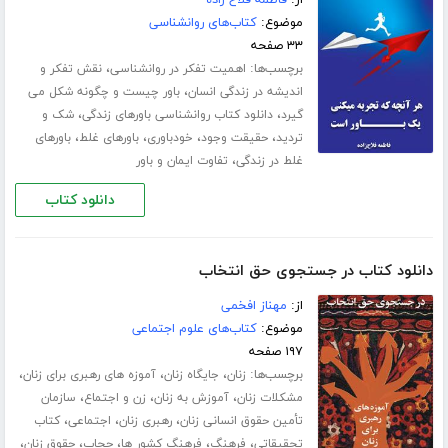
موضوع:
کتاب‌های روانشناسی
۳۳ صفحه
برچسب‌ها:
،
اهمیت تفکر در روانشناسی
نقش تفکر و
،
اندیشه در زندگی انسان
باور چیست و چگونه شکل می
،
،
گیرد
دانلود کتاب روانشناسی باورهای زندگی
شک و
،
،
،
،
تردید
حقیقت وجود
خودباوری
باورهای غلط
باورهای
،
غلط در زندگی
تفاوت ایمان و باور
دانلود کتاب
دانلود کتاب در جستجوی حق انتخاب
از:
مهناز افخمی
موضوع:
کتاب‌های علوم اجتماعی
۱۹۷ صفحه
برچسب‌ها:
،
،
،
زنان
جایگاه زنان
آموزه های رهبری برای زنان
،
،
،
مشکلات زنان
آموزش به زنان
زن و اجتماع
سازمان
،
،
،
تأمین حقوق انسانی زنان
رهبری زنان
اجتماعی
کتاب
،
،
،
،
،
تحقیقاتی
فرهنگ
فرهنگ کشور ها
حجاب
حقوق زنان