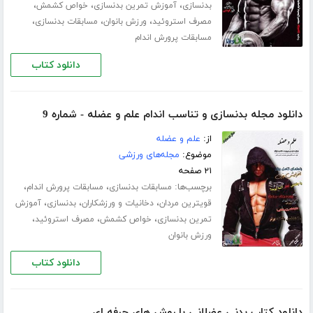
،
،
،
بدنسازی
آموزش تمرین بدنسازی
خواص کشمش
،
،
،
مصرف استروئید
ورزش بانوان
مسابقات بدنسازی
مسابقات پرورش اندام
دانلود کتاب
دانلود مجله بدنسازی و تناسب اندام علم و عضله - شماره 9
از:
علم و عضله
موضوع:
مجله‌های ورزشی
۲۱ صفحه
برچسب‌ها:
،
،
مسابقات بدنسازی
مسابقات پرورش اندام
،
،
،
قویترین مردان
دخانیات و ورزشکاران
بدنسازی
آموزش
،
،
،
تمرین بدنسازی
خواص کشمش
مصرف استروئید
ورزش بانوان
دانلود کتاب
دانلود کتاب بدنی عضلانی با روش های حرفه ای