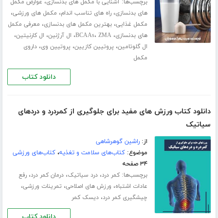
برچسب‌ها:
،
آشنایی با مکمل های بدنسازی
عوارض مکمل
،
،
،
های بدنسازی
راه های تناسب اندام
مکمل های ورزشی
،
،
مکمل غذایی
بهترین مکمل های بدنسازی
معرفی مکمل
،
،
،
،
،
های بدنسازی
ZMA
BCAAs
ال آرژنین
ال کارنیتین
،
،
،
ال گلوتامین
پروتیین کازیین
پروتیین وی
داروی
مکمل
دانلود کتاب
دانلود کتاب ورزش های مفید برای جلوگیری از کمردرد و دردهای
سیاتیک
از:
راشین گوهرشاهی
موضوع:
کتاب‌های سلامت و تغذیه
،
کتاب‌های ورزشی
۳۴ صفحه
برچسب‌ها:
،
،
،
کمر درد
درد سیاتیک
درمان کمر درد
رفع
،
،
،
عادات اشتباه
ورزش های اصلاحی
تمرینات ورزشی
،
چیشگیری کمر درد
دیسک کمر
دانلود کتاب