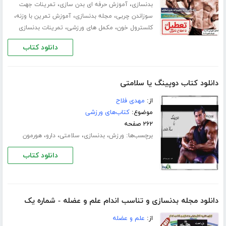
،
،
بدنسازی
آموزش حرفه ای بدن سازی
تمرینات جهت
،
،
،
سوزاندن چربی
مجله بدنسازی
آموزش تمرین با وزنه
،
،
کلسترول خون
مکمل های ورزشی
تمرینات بدنسازی
دانلود کتاب
دانلود کتاب دوپینگ یا سلامتی
از:
مهدی فلاح
موضوع:
کتاب‌های ورزشی
۲۶۲ صفحه
برچسب‌ها:
،
،
،
،
ورزش
بدنسازی
سلامتی
دارو
هورمون
دانلود کتاب
دانلود مجله بدنسازی و تناسب اندام علم و عضله - شماره یک
از:
علم و عضله