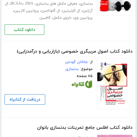
،
،
،
،
بدنسازی
معرفی مکمل های بدنسازی
ZMA
BCAAs
ال
،
،
،
،
آرژنین
ال کارنیتین
ال گلوتامین
پروتیین کازیین
،
،
پروتیین وی
داروی مکمل
کافیین
دانلود کتاب
دانلود کتاب اصول مربیگری خصوصی (بازاریابی و درآمدزایی)
از:
جاناتان گودمن
موضوع:
بدنسازی
۸۵ صفحه
دریافت از کتابراه
دانلود کتاب اطلس جامع تمرینات بدنسازی بانوان