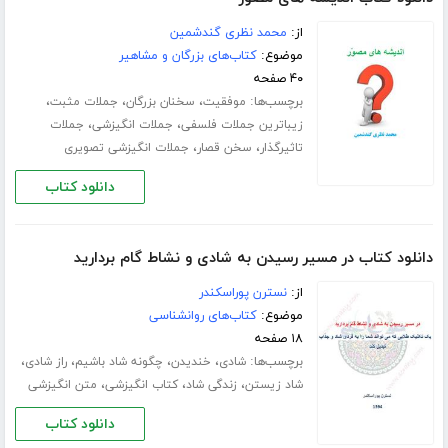
از:
محمد نظری گندشمین
موضوع:
کتاب‌های بزرگان و مشاهیر
۴۰ صفحه
برچسب‌ها:
،
،
،
موفقیت
سخنان بزرگان
جملات مثبت
،
،
زیباترین جملات فلسفی
جملات انگیزشی
جملات
،
،
تاثیرگذار
سخن قصار
جملات انگیزشی تصویری
دانلود کتاب
دانلود کتاب در مسیر رسیدن به شادی و نشاط گام بردارید
از:
نسترن پوراسکندر
موضوع:
کتاب‌های روانشناسی
۱۸ صفحه
برچسب‌ها:
،
،
،
،
شادی
خندیدن
چگونه شاد باشیم
راز شادی
،
،
،
شاد زیستن
زندگی شاد
کتاب انگیزشی
متن انگیزشی
دانلود کتاب