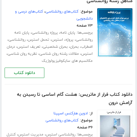
متاهل رشته روانشناسی
موضوع:
کتاب‌های روانشناسی
،
کتاب‌های درسی و
دانشجویی
۷۳ صفحه
برچسب‌ها:
،
،
پایان نامه
پروژه روانشناسی
پایان نامه
،
،
،
،
،
روانشناسی
پروژه
استرس
تحمل استرس
روانشناسی
،
،
،
،
اضطراب
بحران
بحران شخصیتی
تعریف استرس
درمان
،
،
،
استرس
مقالات رشته روان شناسی
نظریه روان شناسی
مکانسیم های سایکوفیزیولوژیک
دانلود کتاب
دانلود کتاب فرار از ماتریس: هشت گام اساسی تا رسیدن به
آرامش درون
از:
ادوین هارکنس اسپینا
موضوع:
کتاب‌های روانشناسی
۳۶ صفحه
برچسب‌ها:
،
،
روانشناسی استرس
مدیریت استرس
کنترل