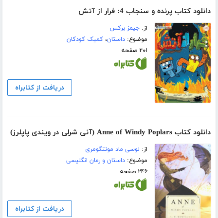
دانلود کتاب پرنده و سنجاب 4: فرار از آتش
از:
جیمز برکس
موضوع:
داستان
،
کمیک کودکان
۲۰۱ صفحه
دریافت از کتابراه
دانلود کتاب Anne of Windy Poplars (آنی شرلی در ویندی پاپلرز)
از:
لوسی ماد مونتگومری
موضوع:
داستان و رمان انگلیسی
۲۴۶ صفحه
دریافت از کتابراه