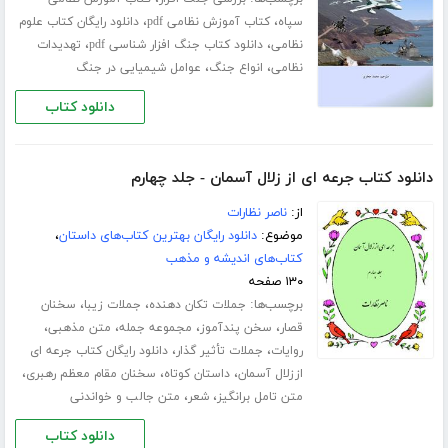
،
،
سپاه
کتاب آموزش نظامی pdf
دانلود رایگان کتاب علوم
،
،
نظامی
دانلود کتاب جنگ افزار شناسی pdf
تهدیدات
،
،
نظامی
انواع جنگ
عوامل شیمیایی در جنگ
دانلود کتاب
دانلود کتاب جرعه ای از زلال آسمان - جلد چهارم
از:
ناصر نظارات
موضوع:
دانلود رایگان بهترین کتاب‌های داستان
،
کتاب‌های اندیشه و مذهب
۱۳۰ صفحه
برچسب‌ها:
،
،
جملات تکان دهنده
جملات زیبا
سخنان
،
،
،
،
قصار
سخن پندآموز
مجموعه جمله
متن مذهبی
،
،
روایات
جملات تأثیر گذار
دانلود رایگان کتاب جرعه ای
،
،
،
اززلال آسمان
داستان کوتاه
سخنان مقام معظم رهبری
،
،
متن تامل برانگیز
شعر
متن جالب و خواندنی
دانلود کتاب