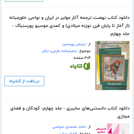
دانلود کتاب نهضت ترجمه آثار مولیر در ایران و نواحی خاورمیانه
(از آغاز تا پایان قرن نوزده میلادی) و کمدی موسیو پورسنیاک -
جلد چهارم
از:
نیایش پورحسن
موضوع:
نمایشنامه خارجی
،
تئاتر
۳۰۴ صفحه
دریافت از کتابراه
دانلود کتاب دانستنی‌های سایبری - جلد چهارم: کودکان و فضای
مجازی
از:
حامد محمدی سپاسی
موضوع:
فضای سایبر