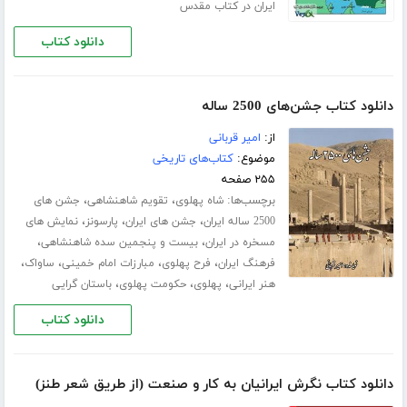
ایران در کتاب مقدس
دانلود کتاب
دانلود کتاب جشن‌های 2500 ساله
از:
امیر قربانی
موضوع:
کتاب‌های تاریخی
۲۵۵ صفحه
برچسب‌ها:
،
،
شاه پهلوی
تقویم شاهنشاهی
جشن های
،
،
،
2500 ساله ایران
جشن های ایران
پارسونز
نمایش های
،
،
مسخره در ایران
بیست و پنجمین سده شاهنشاهی
،
،
،
،
فرهنگ ایران
فرح پهلوی
مبارزات امام خمینی
ساواک
،
،
،
هنر ایرانی
پهلوی
حکومت پهلوی
باستان گرایی
دانلود کتاب
دانلود کتاب نگرش ایرانیان به کار و صنعت (از طریق شعر طنز)