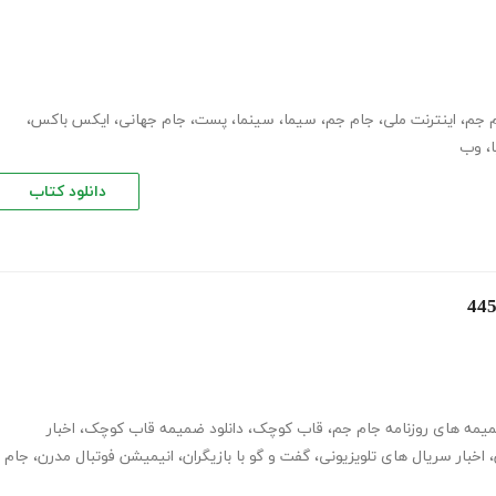
م جم
،
اینترنت ملی
،
جام جم
،
سیما
،
سینما
،
پست
،
جام جهانی
،
ایکس باکس
،
،
وب
دانلود کتاب
میمه های روزنامه جام جم
،
قاب کوچک
،
دانلود ضمیمه قاب کوچک
،
اخبار
،
اخبار سریال های تلویزیونی
،
گفت و گو با بازیگران
،
انیمیشن فوتبال مدرن
،
جام