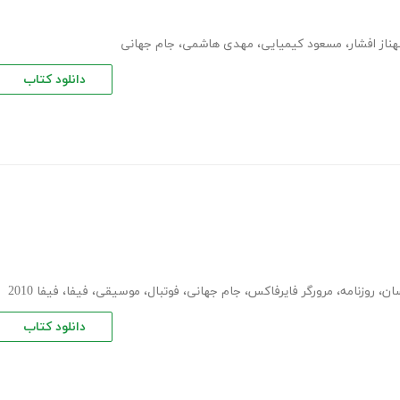
ناز افشار
،
مسعود کیمیایی
،
مهدی هاشمی
،
جام جهانی
دانلود کتاب
سان
،
روزنامه
،
مرورگر فایرفاکس
،
جام جهانی
،
فوتبال
،
موسیقی
،
فیفا
،
فیفا 2010
دانلود کتاب