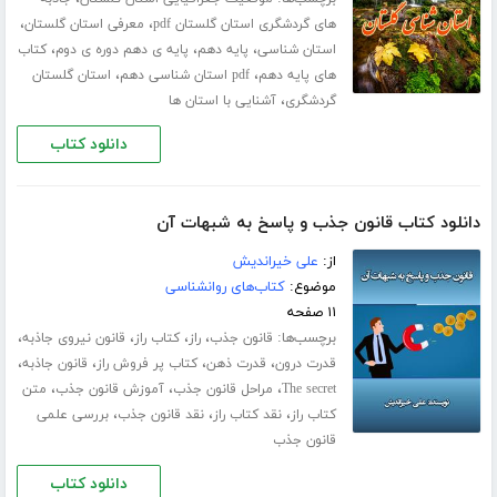
،
،
های گردشگری استان گلستان pdf
معرفی استان گلستان
،
،
،
استان شناسی
پایه دهم
پایه ی دهم دوره ی دوم
کتاب
،
،
های پایه دهم
pdf استان شناسی دهم
استان گلستان
،
گردشگری
آشنایی با استان ها
دانلود کتاب
دانلود کتاب قانون جذب و پاسخ به شبهات آن
از:
علی خیراندیش
موضوع:
کتاب‌های روانشناسی
۱۱ صفحه
برچسب‌ها:
،
،
،
،
قانون جذب
راز
کتاب راز
قانون نیروی جاذبه
،
،
،
،
قدرت درون
قدرت ذهن
کتاب پر فروش راز
قانون جاذبه
،
،
،
The secret
مراحل قانون جذب
آموزش قانون جذب
متن
،
،
،
کتاب راز
نقد کتاب راز
نقد قانون جذب
بررسی علمی
قانون جذب
دانلود کتاب