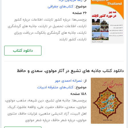
از:
رضا فریدون نژاد
موضوع:
کتاب‌های جغرافی
۲۶ صفحه
برچسب‌ها:
،
درباره کشور تایلند
اطلاعات درباره کشور
،
،
تایلند
اطلاعات تحصیل در تایلند
جاذبه های گردشگری
،
،
تایلند
جاذبه های گردشگری بانکوک
دریافت ویزای
،
تایلند
کشور تایلند
دانلود کتاب
دانلود کتاب جاذبه های تشیع در آثار مولوی، سعدی و حافظ
از:
نصراله احمدی مهر
موضوع:
کتاب‌های متفرقه ادبیات
۱۵۸ صفحه
برچسب‌ها:
،
،
،
جاذبه های تشیع
دین شیعه
مذهب مولوی
،
،
،
،
،
،
مولوی
سعدی
حافظ
حضرت علی
واقعه عاشورا
کربلا
،
،
،
اهل البیت
آزاد اندیشی مذهبی
غزلیات حافظ
مثنوی
،
،
مولوی
درباره شعر حافظ
درباره شعر مولوی