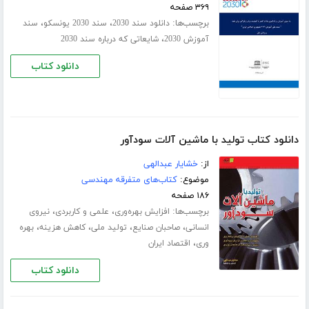
۳۶۹ صفحه
برچسب‌ها:
،
،
دانلود سند 2030
سند 2030 یونسکو
سند
،
آموزش 2030
شایعاتی که درباره سند 2030
دانلود کتاب
دانلود کتاب تولید با ماشین آلات سودآور
از:
خشایار عبدالهی
موضوع:
کتاب‌های متفرقه مهندسی
۱۸۶ صفحه
برچسب‌ها:
،
،
افزایش بهره‌وری
علمی و کاربردی
نیروی
،
،
،
،
انسانی
صاحبان صنایع
تولید ملی
کاهش هزینه
بهره
،
وری
اقتصاد ایران
دانلود کتاب