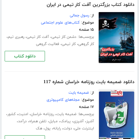
دانلود کتاب بزرگترین آفت کار تیمی در ایران
از:
رسول جمالی
موضوع:
کتاب‌های علوم اجتماعی
۱۵ صفحه
برچسب‌ها:
،
،
،
دشمن کار تیمی
آفت کار تیمی
رهبری تیم
،
،
کار گروهی
کار تیمی
فعالیت گروهی
دانلود کتاب
دانلود ضمیمه بایت روزنامه خراسان شماره 117
از:
ضمیمه بایت
موضوع:
مجله‌های کامپیوتری
۱۷ صفحه
برچسب‌ها:
،
،
،
،
ضمیمه بایت
روزنامه خراسان
امنیت
کشور
،
،
،
،
،
،
آشپز
آشپزی
پیامک
مبایل
تلفن همراه
درآمد
،
،
،
،
اینترنت ملی
دولت
رایانه
پول
هک