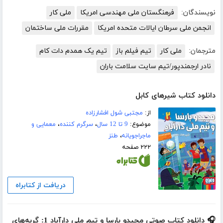
نویسندگان:
فرهنگستان ملی مهندسی امریکا
ملی کار
انجمن ملی سرطان ایالات متحده امریکا
مقررات ملی ساختمان
مترجمان:
ملی کار
تیم فیلم باز
تیم یک همدم دات کام
نادر ارجمندپور/تیم سایت سلامت باران
دانلود کتاب شیرهای کابل
از:
مجتبی شول افشارزاده
موضوع:
9 تا 12 سال
،
سرگرم کننده
،
معمایی و
ماجراجویانه
،
طنز
۲۲۲ صفحه
دریافت از کتابراه
🎧 دانلود کتاب صوتی مجیدو بارسا و تیم ملی دارآباد 1: گربه‌های