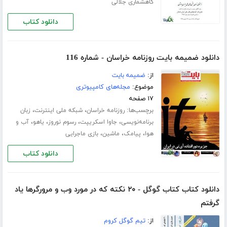
گاهشماری جلالی
دانلود کتاب
دانلود ضمیمه بایت روزنامه خراسان - شماره 116
از:
ضمیمه بایت
موضوع:
مجله‌های کامپیوتری
۱۷ صفحه
برچسب‌ها:
،
،
روزنامه خراسان
شبکه ملی اینترنت
زبان
،
،
،
،
برنامه‌نویسی
جاوا اسکریپت
رسوم نوروز
یاهو
آب و
،
،
،
هوا
پیامک
ماشین
بازی ماجرایی
دانلود کتاب
دانلود کتاب کتاب گوگل - ۲۰ نکته که در مورد وب و مرورگرها یاد
گرفتم
از:
تیم گوگل کروم