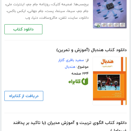
برچسب‌ها:
،
،
،
ضمیمه کلیک
روزنامه جام جم
اینترنت ملی
،
،
،
،
،
،
جام جم
سیما
سینما
پست
جام جهانی
ایکس باکس
،
،
،
،
،
دانلود
سایت
تلفن
ماکروسافت
دنیا
وب
دانلود کتاب
دانلود کتاب هندبال (آموزش و تمرین)
از:
سعید باقری گلزار
موضوع:
هندبال
۲۳۴ صفحه
دریافت از کتابراه
دانلود کتاب الگوی تربیت و آموزش مدیران (با تاکید بر پدافند
غیرعامل)