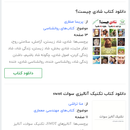
دانلود کتاب شادی چیست؟
از:
پریسا صفاری
موضوع:
کتاب‌های روانشناسی
۱۳ صفحه
برچسب‌ها:
،
،
،
،
شادی
شاد زیستن
آرامش
سلامتی روح
،
،
،
،
تفکر مثبت
شادی بخش
شاد زیستن
زندگی شاد
شاد
،
،
،
زندگی کردن
اصول شادی
چگونه شاد باشیم
داشتن
،
،
،
زندگی شاد
روانشناسی خنده
روانشناسی شادی
خنده
دانلود کتاب
دانلود کتاب تکنیک آنالیزی سوات swot
از:
منا تراشی
موضوع:
کتاب‌های مهندسی معماری
۱۱ صفحه
برچسب‌ها:
،
،
آنالیزهای SWOT
تکنیک سوات
آنالیز