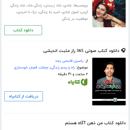
برچسب‌ها:
،
،
،
شادی
شاد زیستن
زندگی شاد
شاد زندگی
،
،
،
،
کردن
اصول شادی
امید به زندگی
ترک نا امیدی
موفقیت در زندگی
دانلود کتاب
🎧 دانلود کتاب صوتی 365 راز مثبت اندیشی
از:
یاسین قاسمی بجد
موضوع:
راه و رسم زندگی
،
جملات قصار
،
خودسازی
۲ ساعت و ۴۱ دقیقه
دریافت از کتابراه
دانلود کتاب من ذهن آگاه هستم