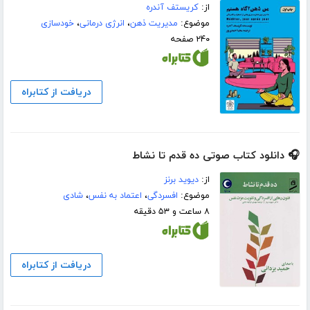
از:
کریستف آندره
موضوع:
مدیریت ذهن
،
انرژی درمانی
،
خودسازی
۲۴۰ صفحه
دریافت از کتابراه
🎧 دانلود کتاب صوتی ده قدم تا نشاط
از:
دیوید برنز
موضوع:
افسردگی
،
اعتماد به نفس
،
شادی
۸ ساعت و ۵۳ دقیقه
دریافت از کتابراه