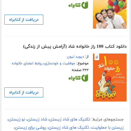
دریافت از کتابراه
دانلود کتاب 100 راز خانواده شاد (آرامش پیش از زندگی)
از:
دیوید نیون
موضوع:
موفقیت و خودسازی
،
روابط اعضای خانواده
۲۲۲ صفحه
دریافت از کتابراه
جستجوهای مرتبط:
تکنیک های شاد زیستن
،
شاد زیستن
،
نو ‏زیستن
،
زیستن با معلولیت
،
تکنیک های شاد زیستن
،
روشی برای زیستن
،