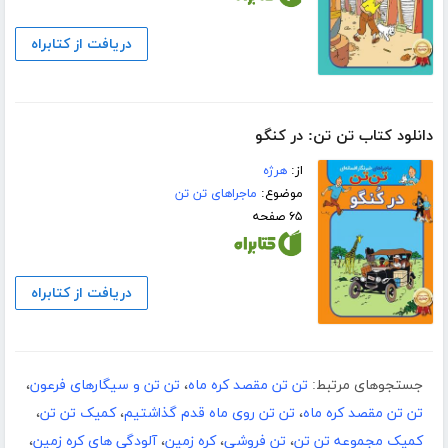
دریافت از کتابراه
دانلود کتاب تن تن: در کنگو
از:
هرژه
موضوع:
ماجراهای تن تن
۶۵ صفحه
دریافت از کتابراه
جستجوهای مرتبط:
تن تن مقصد کره ماه
،
تن تن و سیگارهای فرعون
،
تن تن مقصد کره ماه
،
تن تن روی ماه قدم گذاشتیم
،
کمیک تن تن
،
کمیک مجموعه تن تن
،
تن فروشی
،
کره زمین
،
آلودگی های کره زمین
،