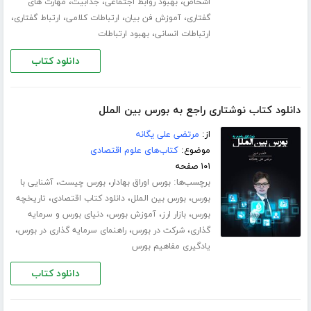
،
،
،
اشخاص
بهبود روابط اجتماعی
جذابیت
مهارت های
،
،
،
،
گفتاری
آموزش فن بیان
ارتباطات کلامی
ارتباط گفتاری
،
ارتباطات انسانی
بهبود ارتباطات
دانلود کتاب
دانلود کتاب نوشتاری راجع به بورس بین الملل
از:
مرتضی علی یگانه
موضوع:
کتاب‌های علوم اقتصادی
۱۰۱ صفحه
برچسب‌ها:
،
،
بورس اوراق بهادار
بورس چیست
آشنایی با
،
،
،
بورس
بورس بین الملل
دانلود کتاب اقتصادی
تاریخچه
،
،
،
بورس
بازار ارز
آموزش بورس
دنیای بورس و سرمایه
،
،
،
گذاری
شرکت در بورس
راهنمای سرمایه گذاری در بورس
یادگیری مفاهیم بورس
دانلود کتاب