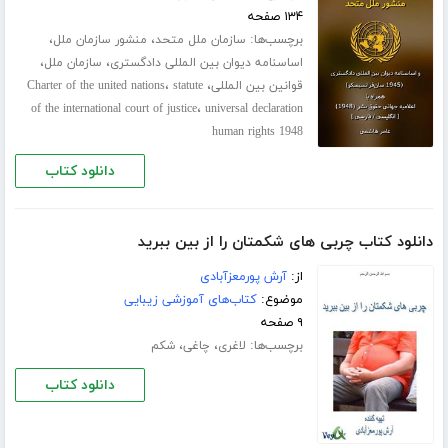
۱۳۴ صفحه
برچسب‌ها:
،
،
سازمان ملل متحد
منشور سازمان ملل
،
،
اساسنامه دیوان بین المللی دادگستری
سازمان ملل
،
،
قوانین بین المللی
statute
Charter of the united nations
،
of the international court of justice
universal declaration
human rights 1948
دانلود کتاب
دانلود کتاب چربی های شکمتان را از بین ببرید
از:
آرش پورمعزآبادی
موضوع:
کتاب‌های آموزشی زیبایی
۹ صفحه
برچسب‌ها:
،
،
لاغری
چاغی
شکم
دانلود کتاب