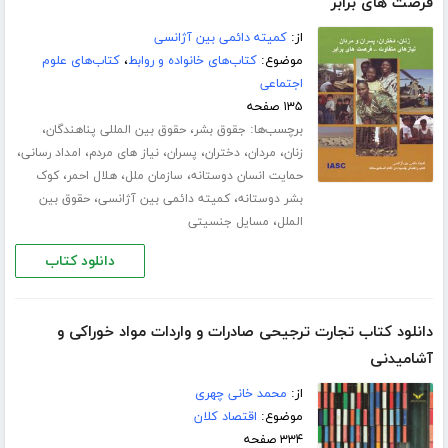
فرصت های برابر
از:
کمیته دائمی بین آژانسی
موضوع:
کتاب‌های خانواده و روابط
،
کتاب‌های علوم
اجتماعی
۱۳۵ صفحه
برچسب‌ها:
،
،
جقوق بشر
حقوق بین المللی پناهندگان
،
،
،
،
،
،
زنان
مردان
دختران
پسران
نیاز های مردم
امداد رسانی
،
،
،
حمایت انسان دوستانه
سازمان ملل
هلال احمر
کوک
،
،
بشر دوستانه
کمیته دائمی بین آژانسی
حقوق بین
،
الملل
مسایل جنسیتی
دانلود کتاب
دانلود کتاب تجارت ترجیحی صادرات و واردات مواد خوراکی و
آشامیدنی
از:
محمد خانی چهری
موضوع:
اقتصاد کلان
۳۳۴ صفحه