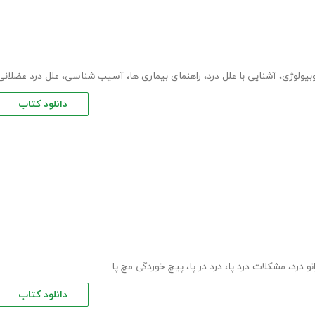
بیولوژی
،
آشنایی با علل درد
،
راهنمای بیماری ها
،
آسیب شناسی
،
علل درد عضلانی
دانلود کتاب
نو درد
،
مشکلات درد پا
،
درد در پا
،
پیچ خوردگی مچ پا
دانلود کتاب