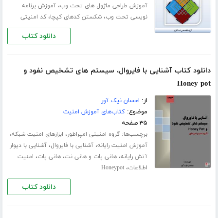
،
آموزش طراحی ماژول های تحت وب
آموزش برنامه
،
،
نویسی تحت وب
شکستن کدهای کپچا
کد امنیتی
دانلود کتاب
دانلود کتاب آشنایی با فایروال، سیستم های تشخیص نفود و
Honey pot
از:
احسان نیک آور
موضوع:
کتاب‌های آموزش امنیت
۳۵ صفحه
برچسب‌ها:
،
،
گروه امنیتی امپراطور
ابزارهای امنیت شبکه
،
،
آموزش امنیت رایانه
آشنایی با فایروال
آشنایی با دیوار
،
،
،
آتش رایانه
هانی پات و هانی نت
هانی پات
امنیت
،
اطلاعات
Honeypot
دانلود کتاب