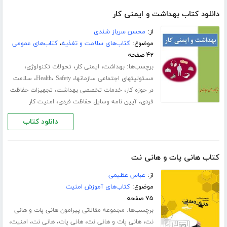
دانلود کتاب بهداشت و ایمنی کار
از:
محسن سرباز شندی
موضوع:
کتاب‌های سلامت و تغذیه
،
کتاب‌های عمومی
۴۲ صفحه
برچسب‌ها:
،
،
،
بهداشت
ایمنی کار
تحولات تکنولوژی
،
،
،
مسئولیتهای اجتماعی سازمانها
Safety
Health
سلامت
،
،
در حوزه کار
خدمات تخصصی بهداشت
تجهیزات حفاظت
،
،
فردی
آیین نامه وسایل حفاظت فردی
امنیت کار
دانلود کتاب
کتاب هانی پات و هانی نت
از:
عباس عظیمی
موضوع:
کتاب‌های آموزش امنیت
۷۵ صفحه
برچسب‌ها:
مجموعه مقالاتی پیرامون هانی پات و هانی
،
،
،
،
،
نت
هانی پات و هانی نت
هانی پات
هانی نت
امنیت