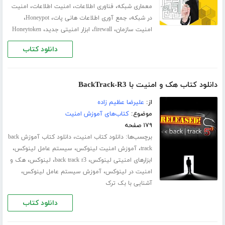
،
،
،
معماری شبکه
فناوری اطلاعات
امنیت اطلاعات
امنیت
،
،
،
در شبکه
جمع آوری اطلاعات هانی پات
Honeypot
،
،
،
امنیت سازمان
firewall
ابزار امنیتی جدید
Honeytoken
دانلود کتاب
دانلود کتاب هک و امنیت با BackTrack-R3
از:
علیرضا عظیم زاده
موضوع:
کتاب‌های آموزش امنیت
۱۷۹ صفحه
برچسب‌ها:
،
دانلود کتاب امنیت
دانلود کتاب آموزش back
،
،
،
track
آموزش امنیت لینوکس
سیستم عامل لینوکس
،
،
،
ابزارهای امنیتی لینوکس
back track r3
لینوکس
هک و
،
،
امنیت در لینوکس
آموزش سیستم عامل لینوکس
آشنایی با بک ترک
دانلود کتاب