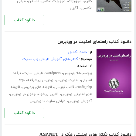
،
،
،
،
گالری
تجهیزات
تجهیزات عکاس
داستان
مبانی
،
عکاسی
آگهی
دانلود کتاب
دانلود کتاب راهنمای امنیت در وردپرس
از:
حامد تکمیل
موضوع:
کتاب‌های آموزش طراحی وب سایت
۱۷ صفحه
برچسب‌ها:
،
،
،
وردپرس
wordpress
طراحی سایت
ترفند
،
،
،
،
امنیتی
امنیت وردپرس
وردپرس پیشرفته
wp
،
،
،
config.php
قالب نویسی
افزونه های وردپرس
افزونه
،
،
های امنیتی وردپرس
تغییر پیشوند جدول در وردپرس
،
آموزش وردپرس
طراحی سایت با وردپرس
دانلود کتاب
دانلود کتاب نکته های امنیتی هک در ASP.NET