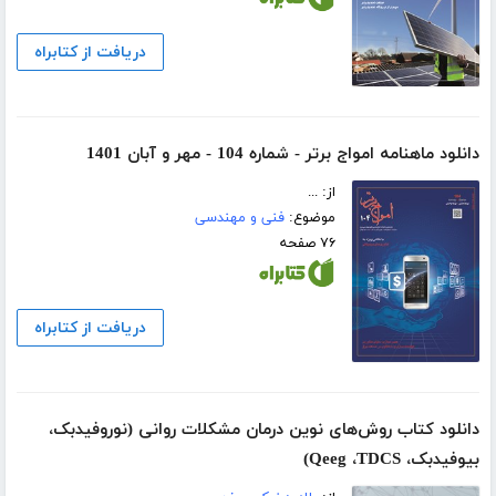
دریافت از کتابراه
دانلود ماهنامه امواج برتر - شماره 104 - مهر و آبان 1401
از: ...
موضوع:
فنی و مهندسی
۷۶ صفحه
دریافت از کتابراه
دانلود کتاب روش‌های نوین درمان مشکلات روانی (نوروفیدبک،
بیوفیدبک، Qeeg ،TDCS)