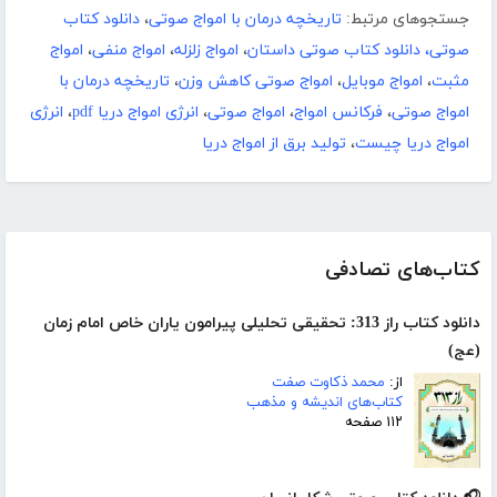
جستجوهای مرتبط:
تاریخچه درمان با امواج صوتی
،
دانلود کتاب
صوتی، دانلود کتاب صوتی داستان
،
امواج زلزله
،
امواج منفی
،
امواج
مثبت
،
امواج موبایل
،
امواج صوتی کاهش وزن
،
تاریخچه درمان با
امواج صوتی
،
فرکانس امواج
،
امواج صوتی
،
انرژی امواج دریا pdf
،
انرژی
امواج دریا چیست
،
تولید برق از امواج دریا
کتاب‌های تصادفی
دانلود کتاب راز 313: تحقیقی تحلیلی پیرامون یاران خاص امام زمان
(عج)
از:
محمد ذکاوت صفت
کتاب‌های اندیشه و مذهب
۱۱۲ صفحه