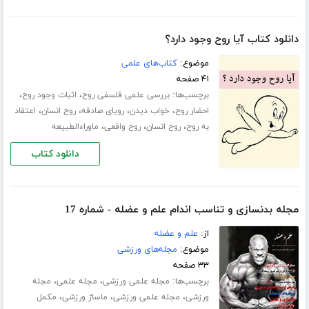
دانلود کتاب آیا روح وجود دارد؟
موضوع:
کتاب‌های علمی
۴۱ صفحه
برچسب‌ها:
،
،
بررسی علمی فلسفی روح
اثبات وجود روح
،
،
،
،
احضار روح
خواب دیدن
رویای صادقه
روح انسان
اعتقاد
،
،
،
به روح
روح انسان
روح واقعی
ماوراءالطبیعه
دانلود کتاب
مجله بدنسازی و تناسب اندام علم و عضله - شماره 17
از:
علم و عضله
موضوع:
مجله‌های ورزشی
۳۳ صفحه
برچسب‌ها:
،
،
مجله علمی ورزشی
مجله علمی
مجله
،
،
،
ورزشی
مجله علمی ورزشی
ماساژ ورزشی
مکمل