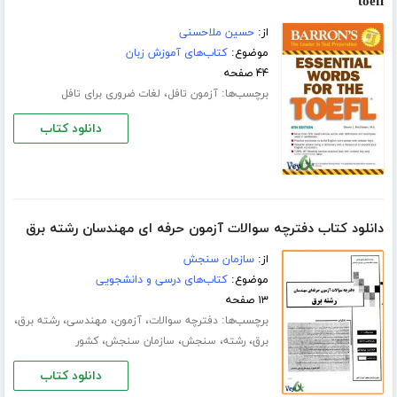
toefl
از:
حسین ملاحسنی
موضوع:
کتاب‌های آموزش زبان
۴۴ صفحه
برچسب‌ها:
،
آزمون تافل
لغات ضروری برای تافل
دانلود کتاب
دانلود کتاب دفترچه سوالات آزمون حرفه ای مهندسان رشته برق
از:
سازمان سنجش
موضوع:
کتاب‌های درسی و دانشجویی
۱۳ صفحه
برچسب‌ها:
،
،
،
،
دفترچه سوالات
آزمون
مهندسی
رشته برق
،
،
،
،
برق
رشته
سنجش
سازمان سنجش
کشور
دانلود کتاب