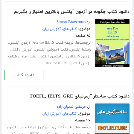
دانلود کتاب چگونه در آزمون آیلتس بالاترین امتیاز را بگیریم
از:
Simon Braverman
موضوع:
کتاب‌های آموزش زبان
۶۵ صفحه
برچسب‌ها:
،
،
ترجمه کتاب Ace the IELTS
آزمون آیلتس
،
،
،
راهنما آیلتس
نکات آموزشی آیلتس
آموزش IELTS
،
،
آزمون IELTS
روال امتحان آیلتس
بخش های مختلف
،
آزمون آیلتس
Ace the IELTS
دانلود کتاب
دانلود کتاب ساختار آزمون­های TOEFL, IELTS, GRE
از:
مرتضی شعبان زاده
موضوع:
کتاب‌های آموزش زبان
۲۷ صفحه
برچسب‌ها:
،
،
زبان انگلیسی
آمورش زبان انگلیسی
آزمون