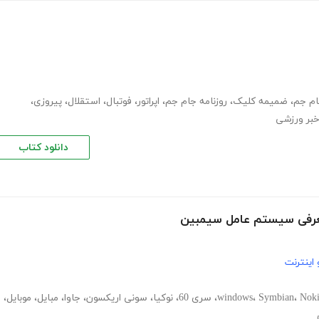
م جم
،
ضمیمه کلیک
،
روزنامه جام جم
،
اپراتور
،
فوتبال
،
استقلال
،
پیروزی
،
بر ورزشی
دانلود کتاب
معرفی سیستم عامل سیمبین
اینترنت
Nok
،
Symbian
،
windows
،
سری 60
،
نوکیا
،
سونی اریکسون
،
جاوا
،
مبایل
،
موبایل
،