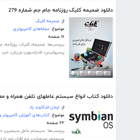
دانلود ضمیمه کلیک روزنامه جام جم شماره 279
از:
ضمیمه کلیک
موضوع:
مجله‌های کامپیوتری
۱۶ صفحه
برچسب‌ها:
ضمیمه
،
کلیک
،
روزنامه
،
جا
پرسپولیس
،
فدراسیون
،
ورزش
،
خبر
،
خ
دانلود کتاب انواع سیستم عاملهای تلفن همراه و 
از:
ایمان اشکاوند راد
موضوع:
کتاب‌های آموزش کامپیوتر و 
۲۲ صفحه
برچسب‌ها:
سیستم عامل سیمبین
،
ia
سیستم
،
سیمباین
،
نرم افزار
،
تم
،
بازی